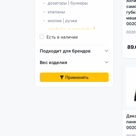
Ант
дозаторы | бункеры
сам
клапаны
губк
маши
кнопки | ручки
002
корпусные элементы |
0020
разное
Есть в наличии
крестовины | шкивы |
89.
Подходит для брендов
ремонтные втулки
люки | обрамления люка
Вес изделия
манжеты люка | хомуты
Применить
модули и платы
ножки
патрубки
петли люка
подшипники | сальники
Деко
прессостаты | реле уровня
пане
002
ремни
0020