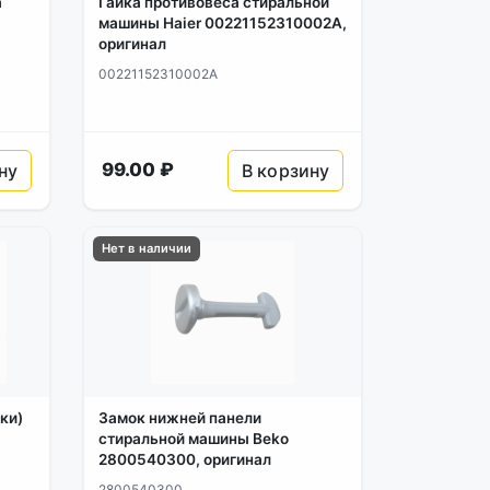
а
Гайка противовеса стиральной
машины Haier 00221152310002A,
оригинал
00221152310002A
99.00 ₽
ну
В корзину
Нет в наличии
ки)
Замок нижней панели
стиральной машины Beko
2800540300, оригинал
2800540300