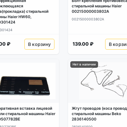
ифрикционная
Болт крепления противовес
оклеющаяся
стиральной машины Haier
а(прокладка) стиральной
00215000003802A
ны Haier HW60,
00215000003802A
0301424
301424
00 ₽
139.00 ₽
В корзину
В корзи
Нет в наличии
ративная вставка лицевой
Жгут проводов (коса провод
ли стиральной машины Haier
стиральной машины Beko
0507782BE
2836140500
507782BE
2836140500