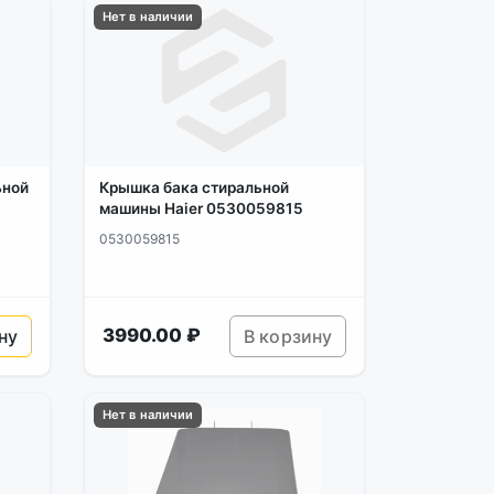
Нет в наличии
ьной
Крышка бака стиральной
машины Haier 0530059815
0530059815
3990.00 ₽
ну
В корзину
Нет в наличии