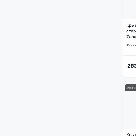
Кры
стир
Zanu
1297
28
Нет 
Крыш