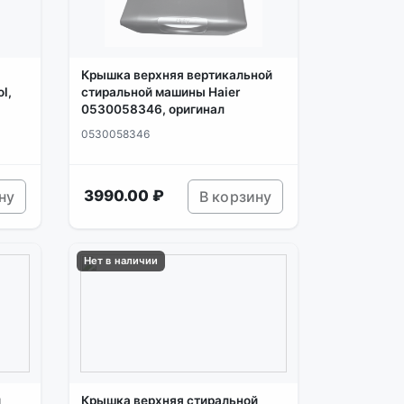
Крышка верхняя вертикальной
l,
стиральной машины Haier
0530058346, оригинал
0530058346
3990.00 ₽
ну
В корзину
Нет в наличии
й
Крышка верхняя стиральной