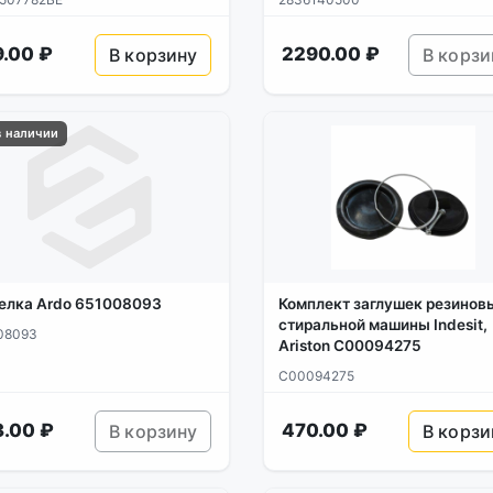
.00 ₽
2290.00 ₽
В корзину
В корзи
в наличии
елка Ardo 651008093
Комплект заглушек резинов
стиральной машины Indesit,
08093
Ariston C00094275
C00094275
3.00 ₽
470.00 ₽
В корзину
В корзи