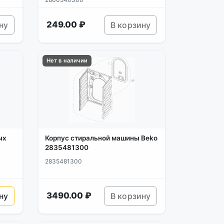
249.00 ₽
ну
В корзину
Нет в наличии
ых
Корпус стиральной машины Beko
2835481300
2835481300
3490.00 ₽
ну
В корзину