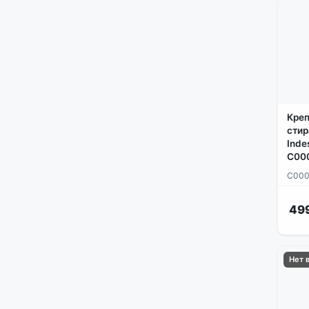
Креп
стир
Inde
C000
C000
49
Нет 