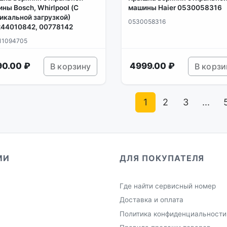
ны Bosch, Whirlpool (С
машины Haier 0530058316
икальной загрузкой)
0530058316
44010842, 00778142
11094705
90.00 ₽
4999.00 ₽
В корзину
В корзи
1
2
3
...
МИ
ДЛЯ ПОКУПАТЕЛЯ
Где найти сервисный номер
Доставка и оплата
Политика конфиденциальности