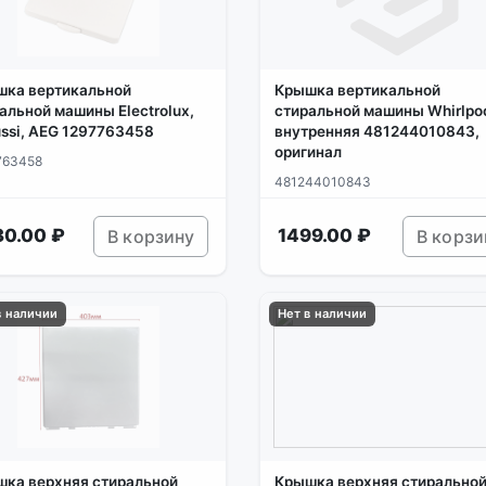
шка вертикальной
Крышка вертикальной
альной машины Electrolux,
стиральной машины Whirlpoo
ssi, AEG 1297763458
внутренняя 481244010843,
оригинал
763458
481244010843
30.00 ₽
1499.00 ₽
В корзину
В корзи
в наличии
Нет в наличии
ка верхняя стиральной
Крышка верхняя стирально