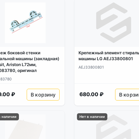
еж боковой стенки
Крепежный элемент стирал
альной машины (закладная)
машины LG AEJ33800801
sit, Ariston L72мм,
AEJ33800801
83780, оригинал
83780
9.00 ₽
680.00 ₽
В корзину
В корзи
в наличии
Нет в наличии