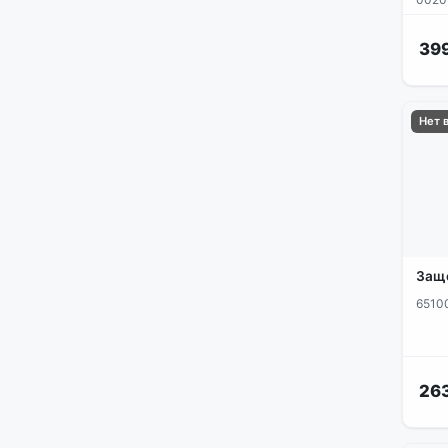
ручки люка
сетевые фильтры
399
сливные насосы | фильтры
насоса
укладчики белья барабана
Нет 
устройства блокировки люка
и шкива
фланцы | суппорты
химия | аксессуары
шланги
Защ
щетки двигателя
6510
26