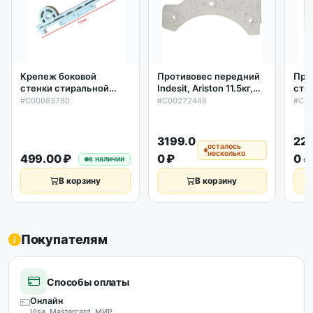
Крепеж боковой
Противовес передний
Про
стенки стиральной
Indesit, Ariston 11.5кг,
сти
машины (закладная)
C00272446, оригинал
Inde
#C00083780
#C00272446
#C0
Indesit, Ariston L72мм,
, п
C00083780, оригинал
C00
3199.0
22
осталось
несколько
499.00 ₽
0 ₽
0 ₽
в наличии
В корзину
В корзину
Покупателям
Способы оплаты
Онлайн
Visa, Mastercard, МИР