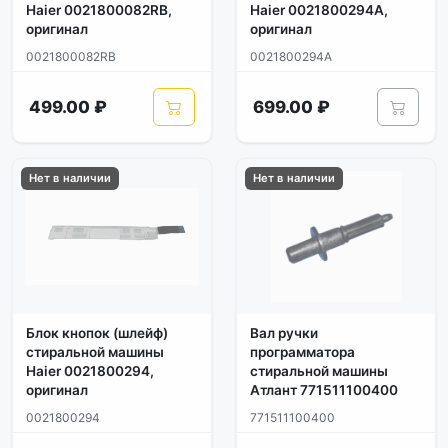
Haier 0021800082RB,
Haier 0021800294A,
оригинал
оригинал
0021800082RB
0021800294A
499.00 ₽
699.00 ₽
Нет в наличии
Нет в наличии
Блок кнопок (шлейф)
Вал ручки
стиральной машины
программатора
Haier 0021800294,
стиральной машины
оригинал
Атлант 771511100400
0021800294
771511100400