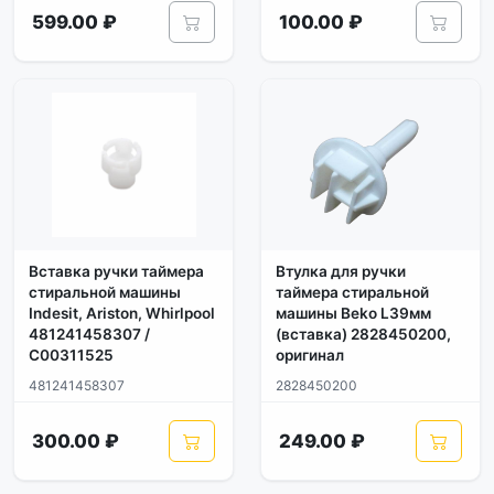
599.00 ₽
100.00 ₽
Вставка ручки таймера
Втулка для ручки
стиральной машины
таймера стиральной
Indesit, Ariston, Whirlpool
машины Beko L39мм
481241458307 /
(вставка) 2828450200,
C00311525
оригинал
481241458307
2828450200
300.00 ₽
249.00 ₽