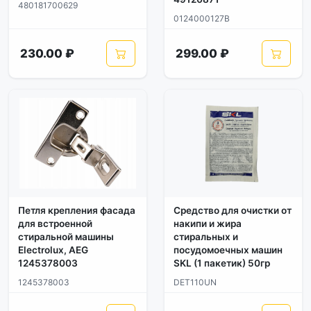
480181700629
0124000127B
230.00 ₽
299.00 ₽
Петля крепления фасада
Средство для очистки от
для встроенной
накипи и жира
стиральной машины
стиральных и
Electrolux, AEG
посудомоечных машин
1245378003
SKL (1 пакетик) 50гр
1245378003
DET110UN