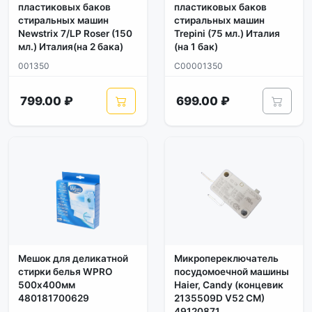
пластиковых баков
пластиковых баков
стиральных машин
стиральных машин
Newstrix 7/LP Roser (150
Trepini (75 мл.) Италия
мл.) Италия(на 2 бака)
(на 1 бак)
001350
C00001350
799.00 ₽
699.00 ₽
Мешок для деликатной
Микропереключатель
стирки белья WPRO
посудомоечной машины
500х400мм
Haier, Candy (концевик
480181700629
2135509D V52 CM)
49120871