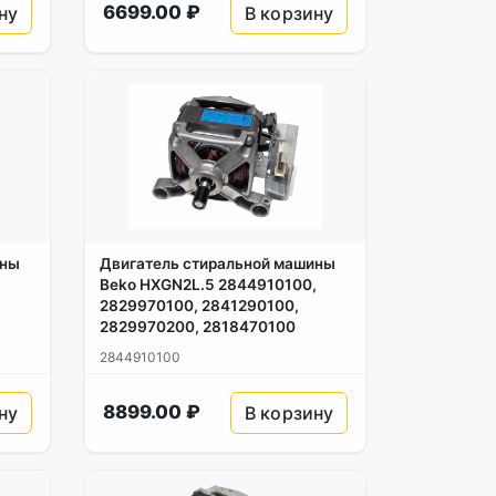
6699.00 ₽
ну
В корзину
ины
Двигатель стиральной машины
Beko HXGN2L.5 2844910100,
2829970100, 2841290100,
2829970200, 2818470100
2844910100
8899.00 ₽
ну
В корзину