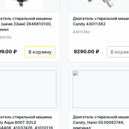
атель стиральной машины
Двигатель стиральной маш
 (шкив 22мм) 2849810100,
Candy 43011362
инал
43011362
810100
99.00 ₽
9290.00 ₽
В корзину
В корзи
атель стиральной машины
Двигатель стиральной маш
y Aqua 800T SOLE
Candy, Haier 0530082749,
4408, 41037426, 41010116
оригинал