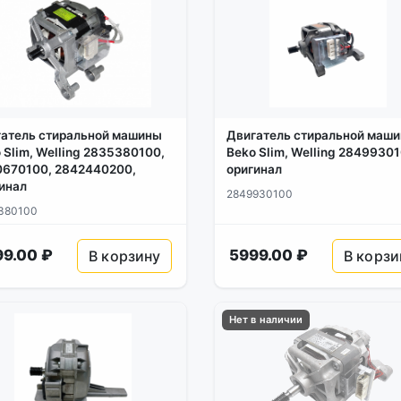
атель стиральной машины
Двигатель стиральной маш
 Slim, Welling 2835380100,
Beko Slim, Welling 2849930
670100, 2842440200,
оригинал
инал
2849930100
380100
99.00 ₽
5999.00 ₽
В корзину
В корзи
Нет в наличии