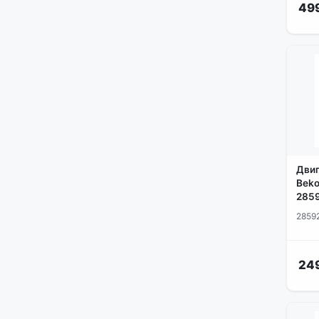
49
сетевые фильтры
сливные насосы | фильтры
насоса
укладчики белья барабана
устройства блокировки люка
и шкива
фланцы | суппорты
химия | аксессуары
шланги
Двиг
Bek
щетки двигателя
2859
2859
24