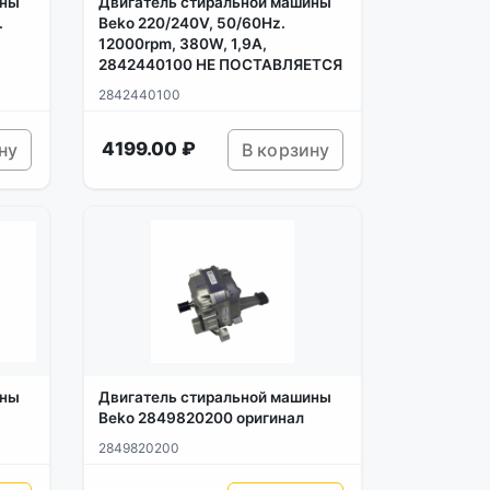
ины
Двигатель стиральной машины
.
Beko 220/240V, 50/60Hz.
12000rpm, 380W, 1,9A,
2842440100 НЕ ПОСТАВЛЯЕТСЯ
2842440100
4199.00 ₽
ну
В корзину
ины
Двигатель стиральной машины
Beko 2849820200 оригинал
2849820200