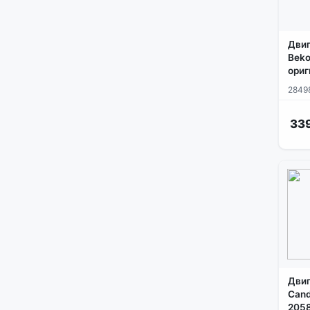
Двиг
Beko
ориг
2849
33
Двиг
Cand
2058