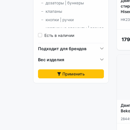
Дви
дозаторы | бункеры
стир
клапаны
Hise
HK23
кнопки | ручки
корпусные элементы | разное
Есть в наличии
крестовины | шкивы |
179
ремонтные втулки
Подходит для брендов
люки | обрамления люка
Вес изделия
манжеты люка | хомуты
модули и платы
Применить
ножки
патрубки
петли люка
подшипники | сальники
Двиг
прессостаты | реле уровня
Beko
ремни
2844
ручки люка