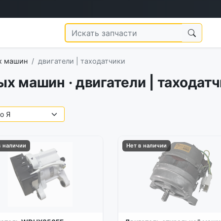
х машин
двигатели | таходатчики
х машин · двигатели | таходат
в наличии
Нет в наличии