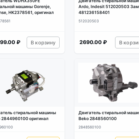
гатель WDHX350FE
Двигатель стиральной маш
альной машины Gorenje,
Ardo, Indesit 512020503 Зам
nse, HK2378561, оригинал
481236158401
78561
512020503
99.00 ₽
2690.00 ₽
В корзину
В корзи
атель стиральной машины
Двигатель стиральной маш
 2844960100 оригинал
Beko 2848560100
960100
2848560100