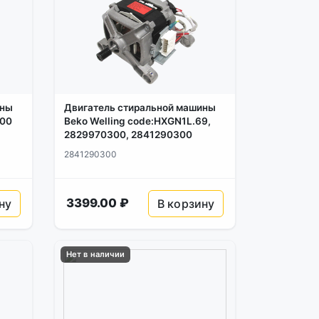
ины
Двигатель стиральной машины
100
Beko Welling code:HXGN1L.69,
2829970300, 2841290300
2841290300
3399.00 ₽
ну
В корзину
Нет в наличии