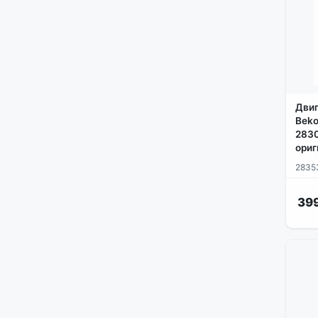
Двиг
Beko
2830
ориг
2835
39