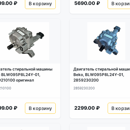
99.00 ₽
5690.00 ₽
В корзину
В корзи
атель стиральной машины
Двигатель стиральной маш
o BLW095P8L24Y-01,
Beko, BLW095P8L24Y-01,
210100 оригинал
2859230200
210100
2859230200
99.00 ₽
2299.00 ₽
В корзину
В корзи