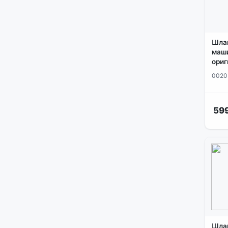
Шлан
маш
ориг
0020
599
Шлан