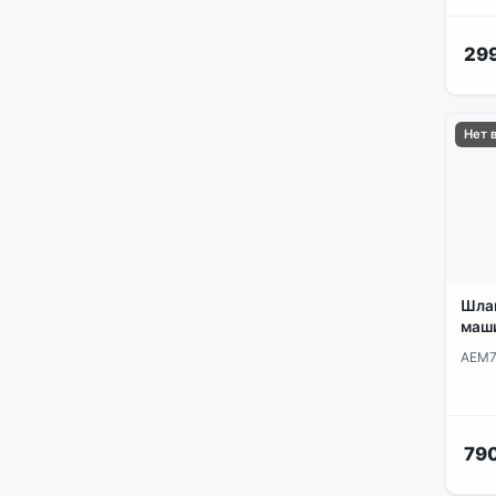
сетевые фильтры
сливные насосы | фильтры
299
насоса
укладчики белья барабана
Нет 
устройства блокировки люка
и шкива
фланцы | суппорты
химия | аксессуары
шланги
щетки двигателя
Шлан
маш
AEM7
790