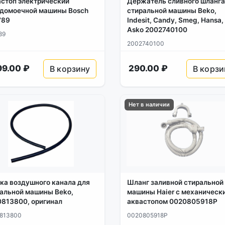
стоп электрический
Держатель сливного шланга
домоечной машины Bosch
стиральной машины Beko,
789
Indesit, Candy, Smeg, Hansa,
Asko 2002740100
89
2002740100
99.00 ₽
290.00 ₽
В корзину
В корзи
Нет в наличии
ка воздушного канала для
Шланг заливной стиральной
альной машины Beko,
машины Haier с механическ
813800, оригинал
аквастопом 0020805918P
813800
0020805918P