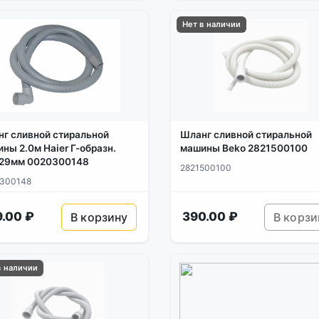
Нет в наличии
г сливной стиральной
Шланг сливной стиральной
ны 2.0м Haier Г-образн.
машины Beko 2821500100
/29мм 0020300148
2821500100
300148
.00 ₽
390.00 ₽
В корзину
В корзи
в наличии