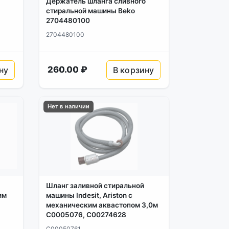
Держатель шланга сливного
стиральной машины Beko
2704480100
2704480100
260.00 ₽
ну
В корзину
Нет в наличии
Шланг заливной стиральной
им
машины Indesit, Ariston с
механическим аквастопом 3,0м
C0005076, C00274628
C00050761