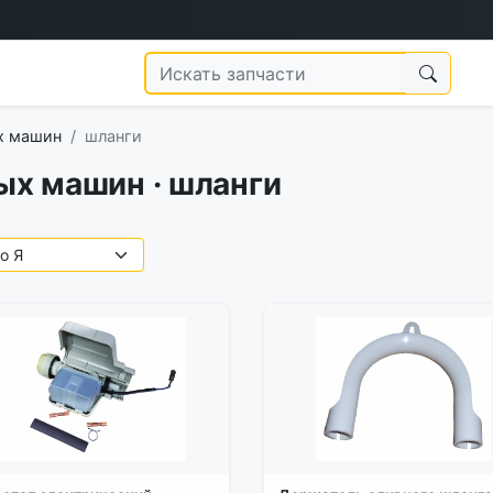
х машин
шланги
ых машин · шланги