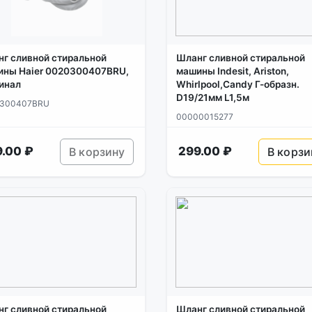
г сливной стиральной
Шланг сливной стиральной
ины Haier 0020300407BRU,
машины Indesit, Ariston,
инал
Whirlpool,Candy Г-образн.
D19/21мм L1,5м
300407BRU
00000015277
.00 ₽
299.00 ₽
В корзину
В корзи
г сливной стиральной
Шланг сливной стиральной