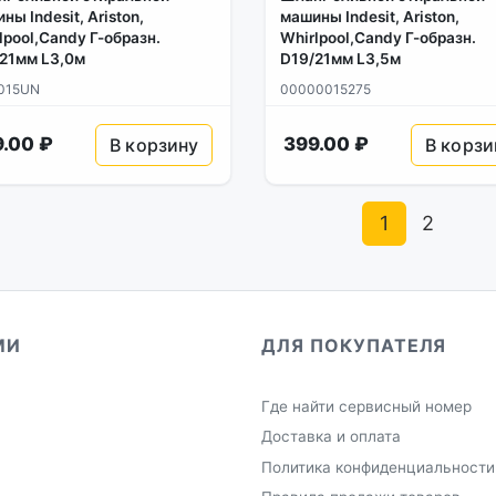
ны Indesit, Ariston,
машины Indesit, Ariston,
lpool,Candy Г-образн.
Whirlpool,Candy Г-образн.
21мм L3,0м
D19/21мм L3,5м
015UN
00000015275
.00 ₽
399.00 ₽
В корзину
В корзи
1
2
МИ
ДЛЯ ПОКУПАТЕЛЯ
Где найти сервисный номер
Доставка и оплата
Политика конфиденциальности