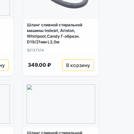
Шланг сливной стиральной
машины Indesit, Ariston,
Whirlpool,Candy Г-образн.
D19/21мм L2,0м
92137314
349.00 ₽
ну
В корзину
Шланг сливной стиральной