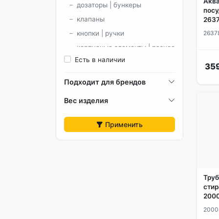
Аква
дозаторы | бункеры
посу
клапаны
263
2637
кнопки | ручки
корпусные элементы | разное
Есть в наличии
крестовины | шкивы |
35
ремонтные втулки
Подходит для брендов
люки | обрамления люка
Вес изделия
манжеты люка | хомуты
модули и платы
Применить
ножки
патрубки
петли люка
подшипники | сальники
Труб
прессостаты | реле уровня
стир
2000
ремни
2000
ручки люка