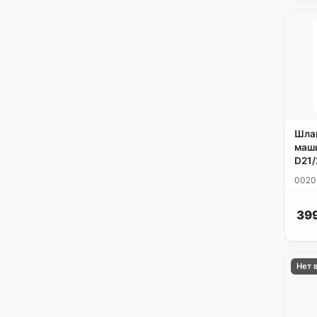
Шлан
маши
D21
0020
399
Нет 