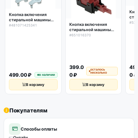
Кно
Кнопка включения
сти
стиральной машины
Ardo
#52
Кнопка включения
Whirlpool, Indesit,
#481071425341
(6 к
стиральной машины
Ariston 481071425341,
522
Ardo, Candy, Whirlpool
#651016370
C00311013, оригинал
(4 контакта) 651016370,
оригинал
399.0
49
осталось
несколько
499.00 ₽
0 ₽
0 ₽
в наличии
В корзину
В корзину
Покупателям
Способы оплаты
Онлайн