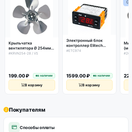
Электронный блок
Крыльчатка
Мик
контроллер Elitech
вентилятора Ø 254мм
(мо
ETC974 (аналог Eliwell
#ETC974
28˚ (металлическая)
YCF
#KRVN254-28 / VS
#260
ID974 2 датчика)
(всасывающая) Elco
18/
199.00 ₽
1599.00 ₽
229
в наличии
в наличии
В корзину
В корзину
Покупателям
Способы оплаты