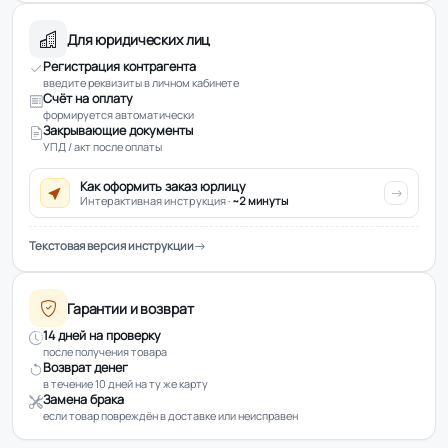
Для юридических лиц
Регистрация контрагента
введите реквизиты в личном кабинете
Счёт на оплату
формируется автоматически
Закрывающие документы
УПД / акт после оплаты
Как оформить заказ юрлицу
Интерактивная инструкция ·
~2 минуты
Текстовая версия инструкции
Гарантии и возврат
14 дней на проверку
после получения товара
Возврат денег
в течение 10 дней на ту же карту
Замена брака
если товар повреждён в доставке или неисправен