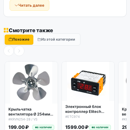
Читать далее
Смотрите также
Похожие
Из этой категории
Электронный блок
Крыльчатка
Кры
контроллер Elitech
вентилятора Ø 254мм
вен
ETC974 (аналог Eliwell
#ETC974
28˚ (металлическая)
28˚
#KRVN254-28 / VS
#KRV
ID974 2 датчика)
(всасывающая) Elco
(вс
199.00 ₽
1599.00 ₽
290
в наличии
в наличии