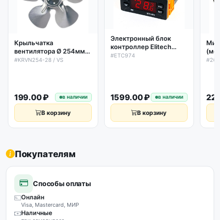
Электронный блок
Крыльчатка
Мик
контроллер Elitech
вентилятора Ø 254мм
(мо
ETC974 (аналог Eliwell
#ETC974
28˚ (металлическая)
YCF
#KRVN254-28 / VS
#260
ID974 2 датчика)
(всасывающая) Elco
18/
199.00 ₽
1599.00 ₽
229
в наличии
в наличии
В корзину
В корзину
Покупателям
Способы оплаты
Онлайн
Visa, Mastercard, МИР
Наличные