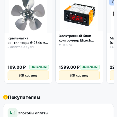
Электронный блок
Крыльчатка
Мик
контроллер Elitech
вентилятора Ø 254мм
(мо
ETC974 (аналог Eliwell
#ETC974
28˚ (металлическая)
YCF
#KRVN254-28 / VS
#260
ID974 2 датчика)
(всасывающая) Elco
18/
199.00 ₽
1599.00 ₽
229
в наличии
в наличии
В корзину
В корзину
Покупателям
Способы оплаты