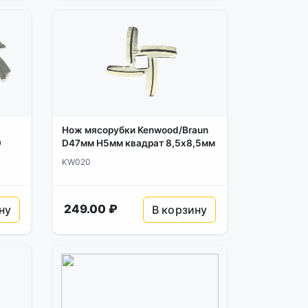
Нож мясорубки Kenwood/Braun
9
D47мм H5мм квадрат 8,5х8,5мм
KW020
249.00 ₽
ну
В корзину