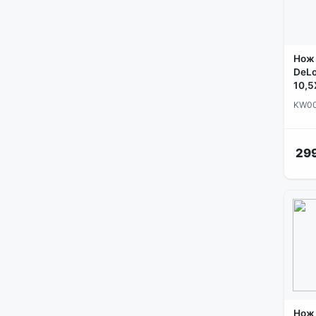
Нож 
DeLo
10,5
KW0
299
Нож 