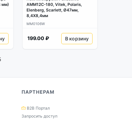
8 мм)
AMM12C-180, Vitek, Polaris,
Elenberg, Scarlett, Ø47мм,
8,4X8,4мм
MM0106W
199.00 ₽
ну
В корзину
5
ПАРТНЕРАМ
B2B Портал
Запросить доступ