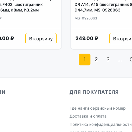
s F402, шестигранник
DR A14, A15 (шестигранник 
6мм, d8мм, h3.2мм
D44,7мм, MS-0926063
01
MS-0926063
.00 ₽
249.00 ₽
В корзину
В корзи
1
2
3
...
МИ
ДЛЯ ПОКУПАТЕЛЯ
Где найти сервисный номер
Доставка и оплата
Политика конфиденциальности