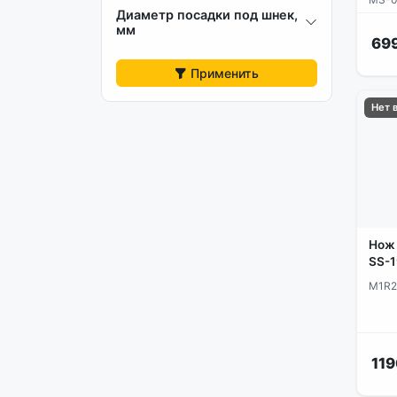
Диаметр посадки под шнек,
мм
699
Применить
Нет 
Нож 
SS-
M1R
119