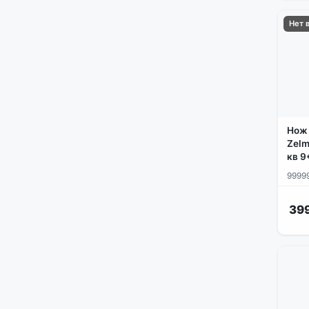
Нет 
Нож 
Zelm
кв 9
9999
399