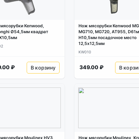
мясорубки Kenwood,
Нож мясорубки Kenwood MG
nghi Ø54,5мм квадрат
MG710, MG720, AT955, D61
X10,5мм
H10,5мм посадочное место
12,5х12,5мм
02
KW010
.00 ₽
349.00 ₽
В корзину
В корзи
мясорубки Moulinex HV3,
Нож мясорубки Moulinex, Kr