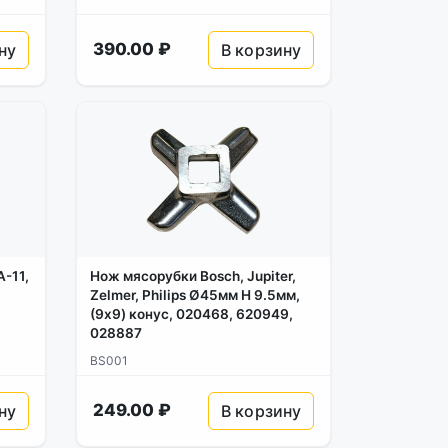
390.00 ₽
ну
В корзину
-11,
Нож мясорубки Bosch, Jupiter,
Zelmer, Philips Ø45мм H 9.5мм,
(9x9) конус, 020468, 620949,
028887
BS001
249.00 ₽
ну
В корзину