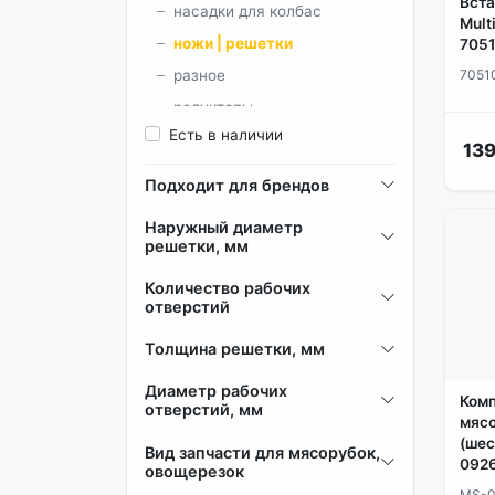
Вста
насадки для колбас
Mult
ножи | решетки
705
7051
разное
редукторы
Есть в наличии
толкатели
139
шестерни
Подходит для брендов
шнеки
Наружный диаметр
решетки, мм
Количество рабочих
отверстий
Толщина решетки, мм
Диаметр рабочих
Комп
отверстий, мм
мясо
(шес
Вид запчасти для мясорубок,
092
овощерезок
MS-0