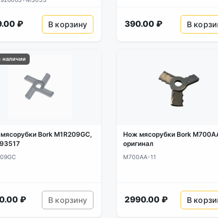
.00 ₽
390.00 ₽
В корзину
В корзи
в наличии
мясорубки Bork M1R209GC,
Нож мясорубки Bork M700AA
193517
оригинал
209GC
M700AA-11
0.00 ₽
2990.00 ₽
В корзину
В корзи