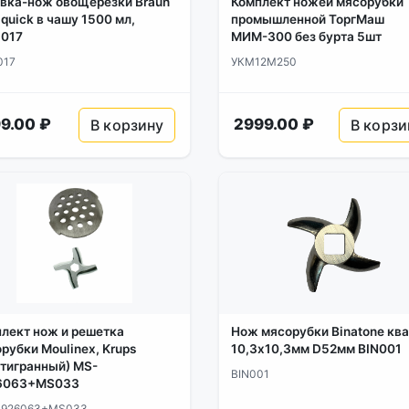
вка-нож овощерезки Braun
Комплект ножей мясорубки
iquick в чашу 1500 мл,
промышленной ТоргМаш
1017
МИМ-300 без бурта 5шт
017
УКМ12М250
9.00 ₽
2999.00 ₽
В корзину
В корзи
лект нож и решетка
Нож мясорубки Binatone кв
рубки Moulinex, Krups
10,3х10,3мм D52мм BIN001
тигранный) MS-
BIN001
6063+MS033
926063+MS033