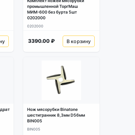
Комплект ножей мясорубки
промышленной ТоргМаш
МИМ-600 без бурта 5шт
0202000
0202000
3390.00 ₽
ну
В корзину
адрат
Нож мясорубки Binatone
шестигранник 8,3мм D56мм
BIN005
BIN005