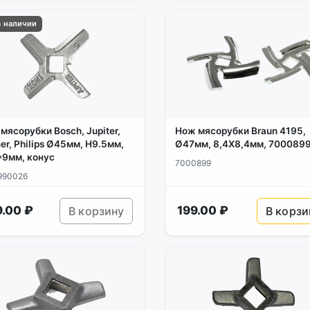
в наличии
мясорубки Bosch, Jupiter,
Нож мясорубки Braun 4195,
er, Philips Ø45мм, H9.5мм,
Ø47мм, 8,4X8,4мм, 700089
*9мм, конус
7000899
990026
.00 ₽
199.00 ₽
В корзину
В корзи