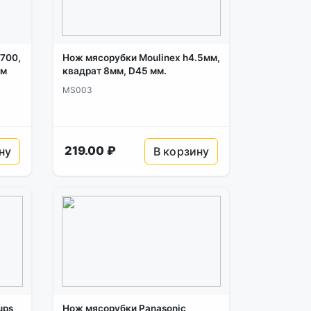
700,
Нож мясорубки Moulinex h4.5мм,
мм
квадрат 8мм, D45 мм.
MS003
219.00 ₽
ну
В корзину
ups
Нож мясорубки Panasonic