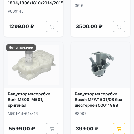
1804/1806/1810/2014/2015
3616
P009145
1299.00 ₽
3500.00 ₽
Нет в наличии
Редуктор мясорубки
Редуктор мясорубки
Bork M500, M501,
Bosch MFW1501/08 без
оригинал
шестерней 00611988
M501-14-6,14-16
BS007
5599.00 ₽
399.00 ₽