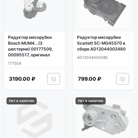
Редуктор мясорубки
Редуктор мясорубки
Bosch MUM4...(3
Scarlett SC-MG45S70 в
шестерни) 00177509,
сборе AD12044002480
00095517, оригинал
AD12044002480
177509
3190.00 ₽
799.00 ₽
Нет в наличии
Нет в наличии