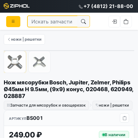
+7 (4812) 21-88-00
ножи | решетки
1
/
2
Нож мясорубки Bosch, Jupiter, Zelmer, Philips
Ø45мм H 9.5мм, (9x9) конус, 020468, 620949,
028887
Запчасти для мясорубок и овощерезок
ножи | решетки
BS001
АРТИКУЛ
249.00 ₽
В наличии