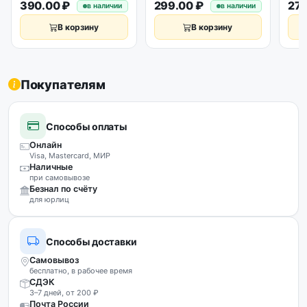
390.00 ₽
299.00 ₽
270
в наличии
в наличии
В корзину
В корзину
Покупателям
Способы оплаты
Онлайн
Visa, Mastercard, МИР
Наличные
при самовывозе
Безнал по счёту
для юрлиц
Способы доставки
Самовывоз
бесплатно, в рабочее время
СДЭК
3–7 дней, от 200 ₽
Почта России