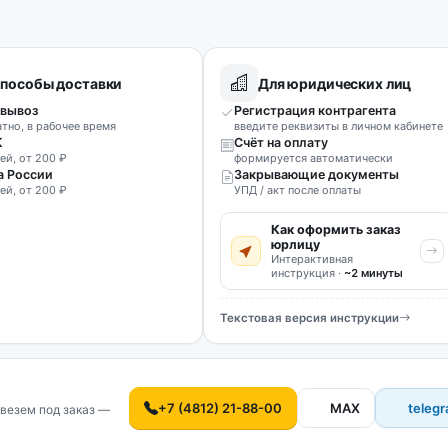
пособы доставки
Для юридических лиц
вывоз
Регистрация контрагента
атно, в рабочее время
введите реквизиты в личном кабинете
К
Счёт на оплату
ей, от 200 ₽
формируется автоматически
а России
Закрывающие документы
ей, от 200 ₽
УПД / акт после оплаты
Как оформить заказ
юрлицу
Интерактивная
инструкция ·
~2 минуты
Текстовая версия инструкции
+7 (4812) 21-88-00
MAX
teleg
везем под заказ —