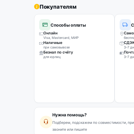
Покупателям
Способы оплаты
С
Онлайн
Само
Visa, Mastercard, МИР
беспл
Наличные
СДЭ
при самовывозе
3–7 дн
Безнал по счёту
Почт
для юрлиц
3–7 дн
Нужна помощь?
Подберем, подскажем по совместимости, при
звоните или пишите