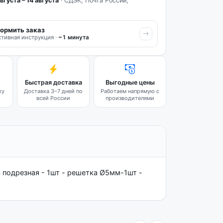
вгуста – 14 августа
· СДЭК, Почта России,
ормить заказ
тивная инструкция ·
~1 минута
Быстрая доставка
Выгодные цены
ку
Доставка 3–7 дней по
Работаем напрямую с
всей России
производителями
 подрезная - 1шт - решетка Ø5мм-1шт -