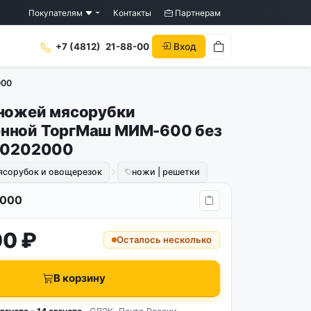
Покупателям
Контакты
Партнерам
Вход
+7 (4812)
21-88-00
000
ножей мясорубки
нной ТоргМаш МИМ-600 без
 0202000
ясорубок и овощерезок
ножи | решетки
000
00 ₽
Осталось несколько
В корзину