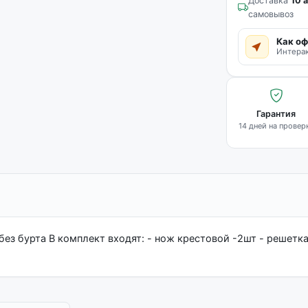
Доставка
10 а
самовывоз
Как оф
Интерак
Гарантия
14 дней на провер
з бурта В комплект входят: - нож крестовой -2шт - решетка