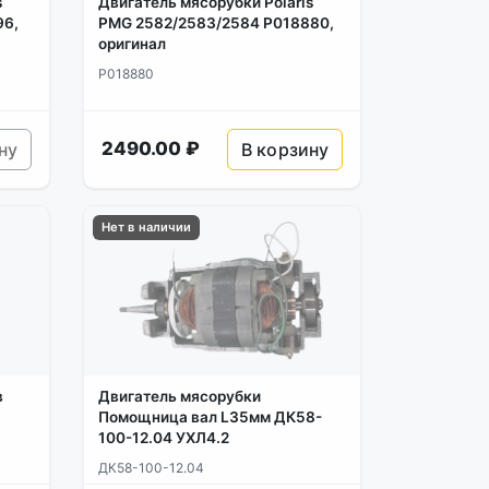
s
Двигатель мясорубки Polaris
96,
PMG 2582/2583/2584 P018880,
оригинал
P018880
2490.00 ₽
ну
В корзину
Нет в наличии
в
Двигатель мясорубки
Помощница вал L35мм ДК58-
100-12.04 УХЛ4.2
ДК58-100-12.04