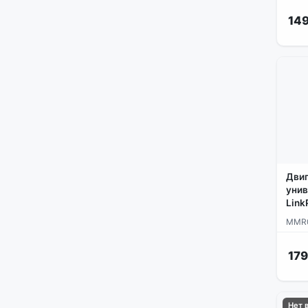
149
Двиг
уни
Link
MMR
179
Нет 