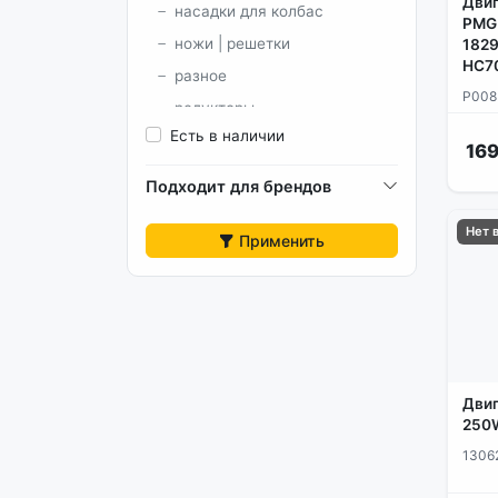
Двиг
насадки для колбас
PMG
ножи | решетки
1829
HC7
разное
P008
редукторы
Есть в наличии
толкатели
169
шестерни
Подходит для брендов
шнеки
Нет 
Применить
Двиг
250
1306