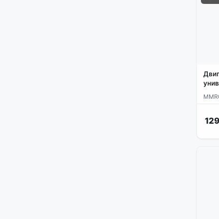
Двиг
уни
MMR
129