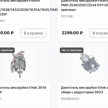
атель мясорубки Polaris
Двигатель мясорубки Polari
PMG 2546/2561/2544 P0112
/1828/1832/2029/1835A/1845/1848/1872/1873/1875-
оригинал
025F
P011296
391
0.00 ₽
2299.00 ₽
В корзину
В корзи
в наличии
Нет в наличии
атель мясорубки Vitek 3616
Двигатель мясорубки Vitek 
W
сборе с редуктором 3633
2
8509900000