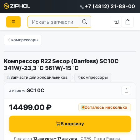
+7 (4812) 21-88-00
компрессоры
Компрессор R22 Secop (Danfoss) SC10C
341W/-23,3`C 561W/-15`C
Запчасти для холодильников
компрессоры
SC10C
АРТИКУЛ
14499.00 ₽
Осталось несколько
В корзину
Доставка
13 августа – 17 августа
· СДЭК, Почта России,