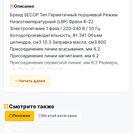
Описание
Бренд SECOP Тип Герметичный поршневой Режим
Низкотемпературный (LBP) Фреон R-22
Электропитание 1 фаза / 220-240 В / 50 Гц
Холодопроизводительность, Вт 341 Объем
цилиндра, см3 10.3 Заправка масла, см3 600
Присоединение линии всасывания, мм 8.2
Присоединение линии нагнетания, мм 6.2
Присоединение сервисной линии, мм 6.2 Размеры,
мм (ДхШхВ) 255х151х199
Холодопроизводительность, Вт (Тк.=45°C,
Читать далее
Тo=-15°C) 561 Холодопроизводительность, Вт
(Тк.=45°C, Тo=-25°C) 325 Аналог: NE2125E Embraco
Aspera
Смотрите также
Похожие
Из этой категории