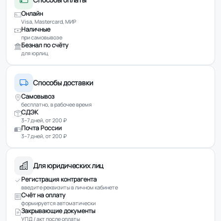
Онлайн
Visa, Mastercard, МИР
Наличные
при самовывозе
Безнал по счёту
для юрлиц
Способы доставки
Самовывоз
бесплатно, в рабочее время
СДЭК
3–7 дней, от 200 ₽
Почта России
3–7 дней, от 200 ₽
Для юридических лиц
Регистрация контрагента
введите реквизиты в личном кабинете
Счёт на оплату
формируется автоматически
Закрывающие документы
УПД / акт после оплаты