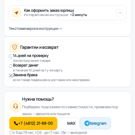
Как оформить заказ юрлицу
Интерактивная инструкция ·
~2 минуты
Текстовая версия инструкции
Гарантии и возврат
14 дней на проверку
после получения товара
Возврат денег
в течение 10 дней на ту же карту
Замена брака
если товар повреждён в доставке или неисправен
Нужна помощь?
Подберем, подскажем по совместимости, привезем под
заказ — звоните или пишите
+7 (4812) 21-88-00
MAX
telegram
с 9 до 19 час. | Сб - до 17 час. | Вс — выходной