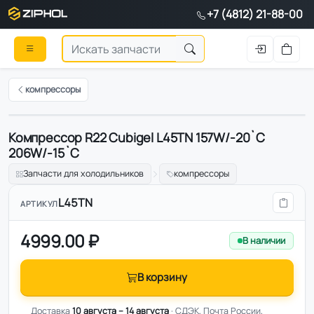
+7 (4812) 21-88-00
компрессоры
Компрессор R22 Cubigel L45TN 157W/-20`C
Оригинал
206W/-15`C
Запчасти для холодильников
компрессоры
L45TN
АРТИКУЛ
4999.00 ₽
В наличии
В корзину
Доставка
10 августа – 14 августа
· СДЭК, Почта России,