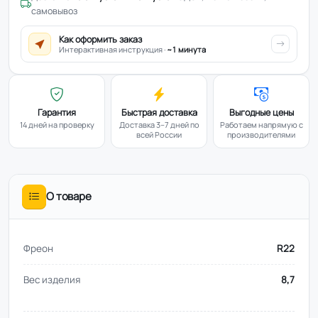
самовывоз
Как оформить заказ
Интерактивная инструкция ·
~1 минута
Гарантия
Быстрая доставка
Выгодные цены
14 дней на проверку
Доставка 3–7 дней по
Работаем напрямую с
всей России
производителями
О товаре
Фреон
R22
Вес изделия
8,7