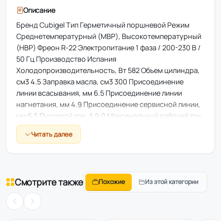
Описание
Бренд Cubigel Тип Герметичный поршневой Режим
Среднетемпературный (MBP), Высокотемпературный
(HBP) Фреон R-22 Электропитание 1 фаза / 200-230 В /
50 Гц Производство Испания
Холодопроизводительность, Вт 582 Объем цилиндра,
см3 4.5 Заправка масла, см3 300 Присоединение
линии всасывания, мм 6.5 Присоединение линии
нагнетания, мм 4.9 Присоединение сервисной линии,
мм 6.5 Пусковой ток, А 9.0 Максимальный рабочий ток,
А 2.8 Размеры, мм (ДхШхВ) 231х192х185.5 Вес, кг 10.04
Читать далее
Напряжение, В 220 Холодопроизводительность, Вт
(Тк.=54,5°C, Тo=-15°C) 217
Холодопроизводительность, Вт (Тк.=54,5°C, То=5°C)
497
Смотрите также
Похожие
Из этой категории