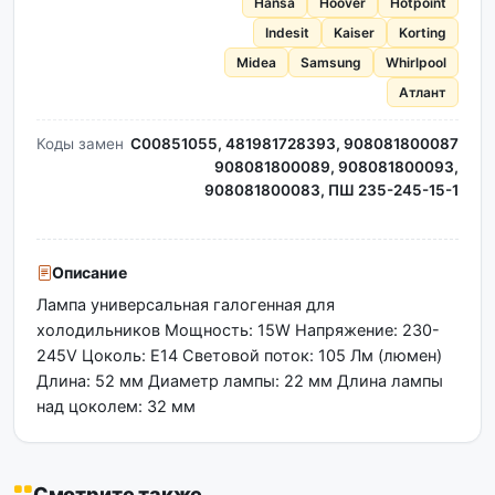
Hansa
Hoover
Hotpoint
Indesit
Kaiser
Korting
Midea
Samsung
Whirlpool
Атлант
Коды замен
C00851055, 481981728393, 908081800087
908081800089, 908081800093,
908081800083, ПШ 235-245-15-1
Описание
Лампа универсальная галогенная для
холодильников Мощность: 15W Напряжение: 230-
245V Цоколь: Е14 Световой поток: 105 Лм (люмен)
Длина: 52 мм Диаметр лампы: 22 мм Длина лампы
над цоколем: 32 мм
Смотрите также