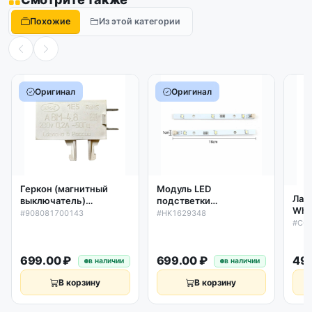
Похожие
Из этой категории
Оригинал
Оригинал
Геркон (магнитный
Модуль LED
Лам
выключатель)
подстветки
Whir
холодильника Атлант
холодильника Gorenje,
#908081700143
#HK1629348
Aris
#C0
ВМ-4,8Р (2-х конт.)
Hisense HK1629348,
CLI
230V/0,2А,
оригинал
ори
908081700139...
699.00 ₽
699.00 ₽
499
в наличии
в наличии
В корзину
В корзину