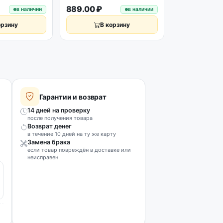
889.00 ₽
499.00 ₽
в наличии
в наличии
орзину
В корзину
В к
Гарантии и возврат
14 дней на проверку
после получения товара
Возврат денег
в течение 10 дней на ту же карту
Замена брака
если товар повреждён в доставке или
неисправен