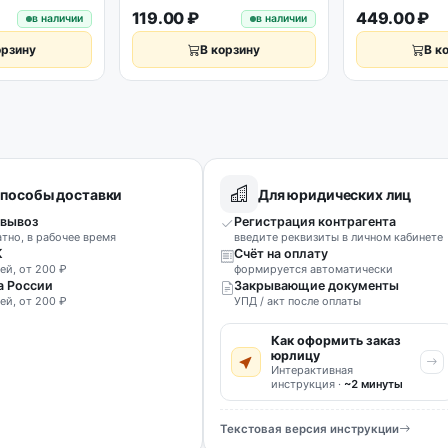
119.00 ₽
449.00 ₽
в наличии
в наличии
орзину
В корзину
В к
пособы доставки
Для юридических лиц
вывоз
Регистрация контрагента
атно, в рабочее время
введите реквизиты в личном кабинете
К
Счёт на оплату
ей, от 200 ₽
формируется автоматически
а России
Закрывающие документы
ей, от 200 ₽
УПД / акт после оплаты
Как оформить заказ
юрлицу
Интерактивная
инструкция ·
~2 минуты
Текстовая версия инструкции