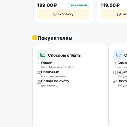
199.00 ₽
119.00 ₽
в наличии
В корзину
В к
Покупателям
Способы оплаты
С
Онлайн
Само
Visa, Mastercard, МИР
беспл
Наличные
СДЭ
при самовывозе
3–7 дн
Безнал по счёту
Почт
для юрлиц
3–7 дн