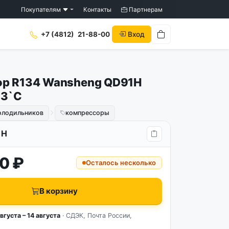
Покупателям
Контакты
Партнерам
Вход
+7 (4812)
21-88-00
р R134 Wansheng QD91H
.3`C
холодильников
компрессоры
1H
0 ₽
Осталось несколько
В корзину
вгуста – 14 августа
· СДЭК, Почта России,