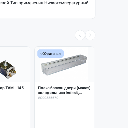
евой Тип применения Низкотемпературный
Оригинал
Оригинал
Полка холоди
(стекло, без 
Полка балкон двери (малая)
ор ТАМ - 145
292х408х4мм
холодильника Indesit,
#4561820800
4561820800 
Ariston, Stinol
#C00385670
467х105х62мм
(прозрачная) C00385670