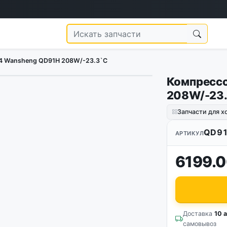
4 Wansheng QD91H 208W/-23.3`C
Компрессо
208W/-23
Запчасти для 
QD9
АРТИКУЛ
6199.0
Доставка
10 а
самовывоз