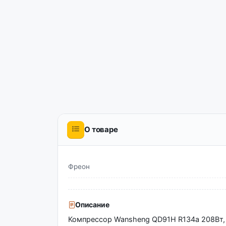
О товаре
Фреон
Описание
Компрессор Wansheng QD91H R134a 208Вт,