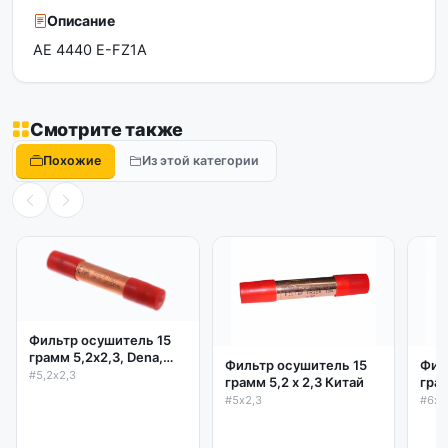
Описание
AE 4440 E-FZ1A
Смотрите также
Похожие
Из этой категории
Фильтр осушитель 15
грамм 5,2х2,3, Dena,
Фильтр осушитель 15
Фил
Италия
#5,2х2,3
грамм 5,2 х 2,3 Китай
грам
#5х2,3
#6х2