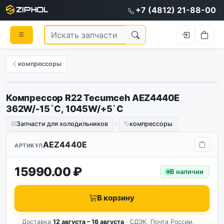
+7 (4812) 21-88-00
компрессоры
Компрессор R22 Tecumceh AEZ4440E
362W/-15`C, 1045W/+5`C
Запчасти для холодильников
компрессоры
AEZ4440E
АРТИКУЛ
15990.00 ₽
В наличии
В корзину
Доставка
12 августа – 16 августа
· СДЭК, Почта России,