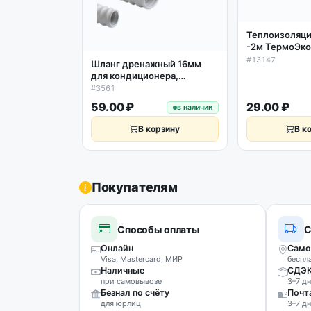
Теплоизоляция
-2м ТермоЭко
серая
#13147
Шланг дренажный 16мм
для кондиционера,
спиральный 1м
#3561
59.00 ₽
29.00 ₽
в наличии
В корзину
В к
Покупателям
Способы оплаты
С
Онлайн
Само
Visa, Mastercard, МИР
беспл
Наличные
СДЭ
при самовывозе
3–7 дн
Безнал по счёту
Почт
для юрлиц
3–7 дн