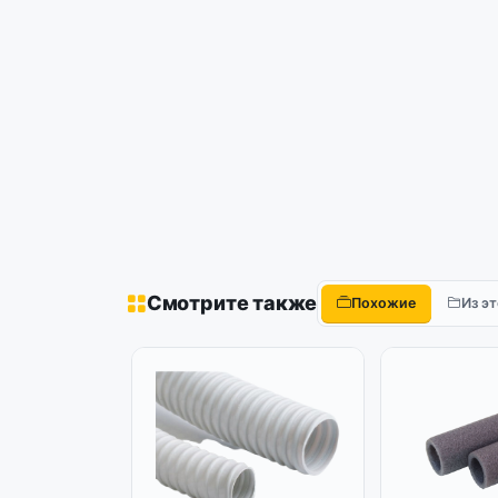
Смотрите также
Похожие
Из э