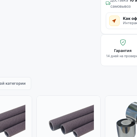
Доставка
10 а
самовывоз
Как оф
Интерак
Гарантия
14 дней на провер
той категории