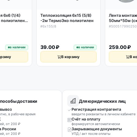
 6х6 (1/4)
Теплоизоляция 6х15 (5/8)
Лента монта
 полиэтилен
-2м ТермоЭко полиэтилен
50мм*50м (с
металлизиро
#6х155/8
#500517990250
Мини (до 100
39.00 ₽
259.00 ₽
в наличии
в наличии
орзину
В корзину
В к
пособы доставки
Для юридических лиц
вывоз
Регистрация контрагента
атно, в рабочее время
введите реквизиты в личном кабинете
К
Счёт на оплату
ей, от 200 ₽
формируется автоматически
а России
Закрывающие документы
ей, от 200 ₽
УПД / акт после оплаты