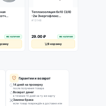
жная
Теплоизоляция 6х10 (3/8)
Теплоизоляция
котч
-2м Энергофлекс
-2м ТермоЭко
ванный) ТПЛ
полиэтилен серая, Сплит
серая
#13148
#13149
ºС)
Флекс
29.00 ₽
39.00 ₽
в наличии
в наличии
орзину
В корзину
В к
Гарантии и возврат
14 дней на проверку
после получения товара
Возврат денег
в течение 10 дней на ту же карту
Замена брака
если товар повреждён в доставке или