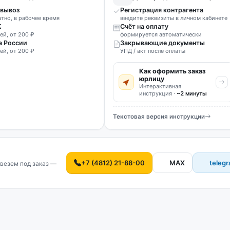
вывоз
Регистрация контрагента
атно, в рабочее время
введите реквизиты в личном кабинете
К
Счёт на оплату
ей, от 200 ₽
формируется автоматически
а России
Закрывающие документы
ей, от 200 ₽
УПД / акт после оплаты
Как оформить заказ
юрлицу
Интерактивная
инструкция ·
~2 минуты
Текстовая версия инструкции
+7 (4812) 21-88-00
MAX
teleg
везем под заказ —