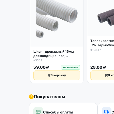
Теплоизоляция
-2м ТермоЭко
серая
#13147
Шланг дренажный 16мм
для кондиционера,
спиральный 1м
#3561
59.00 ₽
29.00 ₽
в наличии
В корзину
В к
Покупателям
Способы оплаты
С