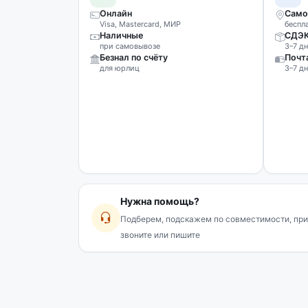
Онлайн
Само
Visa, Mastercard, МИР
беспл
Наличные
СДЭ
при самовывозе
3–7 дн
Безнал по счёту
Почт
для юрлиц
3–7 дн
Нужна помощь?
Подберем, подскажем по совместимости, при
звоните или пишите