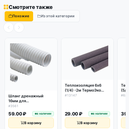
Смотрите также
Похожие
Из этой категории
Теплоизоляция 6х6
Теп
(1/4) -2м ТермоЭко
(5/
полиэтилен серая
пол
#13147
#6х1
Шланг дренажный
16мм для
кондиционера,
#3561
спиральный 1м
59.00 ₽
29.00 ₽
39.
в наличии
в наличии
В корзину
В корзину