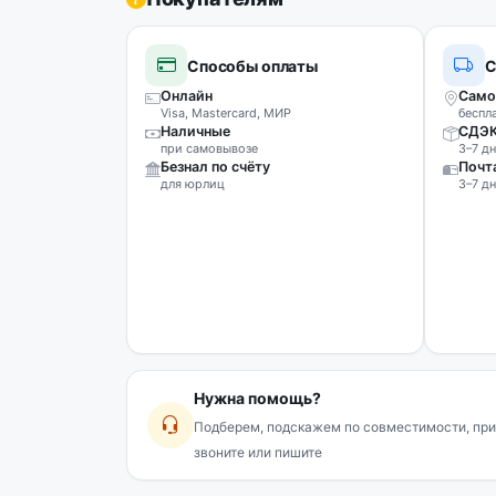
Способы оплаты
С
Онлайн
Само
Visa, Mastercard, МИР
беспл
Наличные
СДЭ
при самовывозе
3–7 дн
Безнал по счёту
Почт
для юрлиц
3–7 дн
Нужна помощь?
Подберем, подскажем по совместимости, при
звоните или пишите