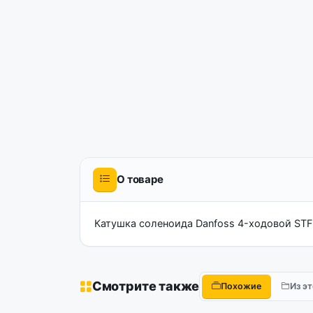
О товаре
Катушка соленоида Danfoss 4-ходовой ST
Смотрите также
Похожие
Из э