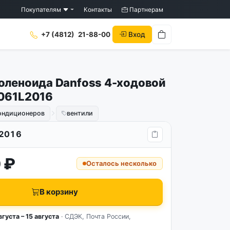
Покупателям
Контакты
Партнерам
Вход
+7 (4812)
21-88-00
оленоида Danfoss 4-ходовой
061L2016
кондиционеров
вентили
2016
 ₽
Осталось несколько
В корзину
вгуста – 15 августа
· СДЭК, Почта России,