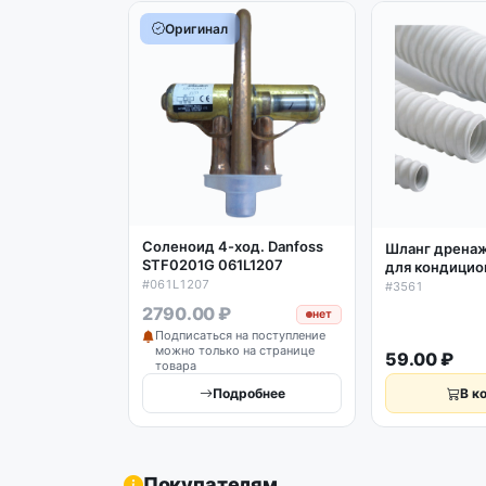
Оригинал
Соленоид 4-ход. Danfoss
Шланг дрена
STF0201G 061L1207
для кондицио
спиральный 1
#061L1207
#3561
2790.00 ₽
нет
Подписаться на поступление
можно только на странице
59.00 ₽
товара
Подробнее
В к
Покупателям