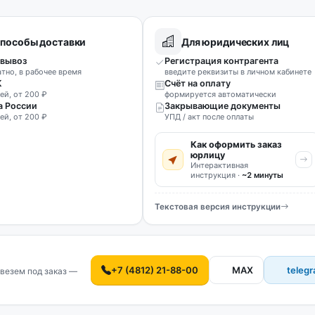
пособы доставки
Для юридических лиц
вывоз
Регистрация контрагента
атно, в рабочее время
введите реквизиты в личном кабинете
К
Счёт на оплату
ей, от 200 ₽
формируется автоматически
а России
Закрывающие документы
ей, от 200 ₽
УПД / акт после оплаты
Как оформить заказ
юрлицу
Интерактивная
инструкция ·
~2 минуты
Текстовая версия инструкции
+7 (4812) 21-88-00
MAX
teleg
везем под заказ —