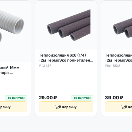
Теплоизоляция 6х6 (1/4)
Теплоизоляция
-2м ТермоЭко полиэтилен
-2м ТермоЭко
серая
#13147
#6х155/8
жный 16мм
нера,
м
29.00 ₽
39.00 ₽
в наличии
в наличии
орзину
В корзину
В к