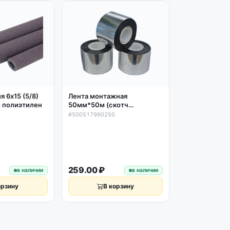
 6х15 (5/8)
Лента монтажная
Теплоизоляция
 полиэтилен
50мм*50м (скотч
-2м Энергоф
металлизированный) ТПЛ
полиэтилен с
#500517990250
#13148
Мини (до 100ºС)
Флекс
259.00 ₽
29.00 ₽
в наличии
в наличии
орзину
В корзину
В к