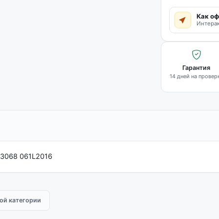
Как оф
Интерак
Гарантия
14 дней на провер
F3068 061L2016
той категории