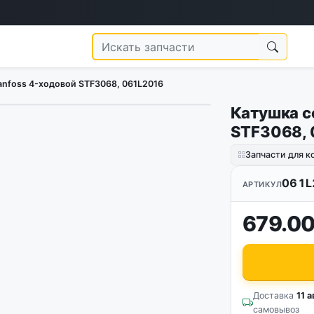
nfoss 4-ходовой STF3068, 061L2016
Катушка с
STF3068, 
Запчасти для 
061L
АРТИКУЛ
679.00
Доставка
11 а
самовывоз