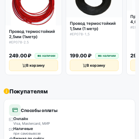
Про
4,0
Провод термостойкий
#EP0
1,5мм (1 метр)
Провод термостойкий
#EP078-1,5
2,5мм (1метр)
#EP078-2.5
249.00 ₽
199.00 ₽
299
в наличии
в наличии
В корзину
В корзину
Покупателям
Способы оплаты
Онлайн
Visa, Mastercard, МИР
Наличные
при самовывозе
Безнал по счёту