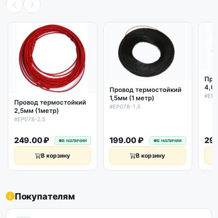
Про
4,0
Провод термостойкий
#EP0
1,5мм (1 метр)
Провод термостойкий
#EP078-1,5
2,5мм (1метр)
#EP078-2.5
249.00 ₽
199.00 ₽
299
в наличии
в наличии
В корзину
В корзину
Покупателям