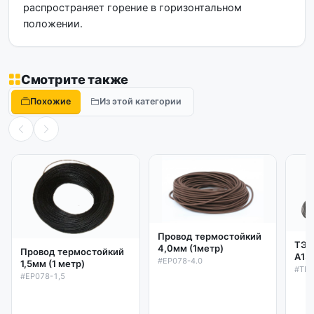
распространяет горение в горизонтальном
положении.
Смотрите также
Похожие
Из этой категории
Провод термостойкий
ТЭН
4,0мм (1метр)
Провод термостойкий
А13
#EP078-4.0
1,5мм (1 метр)
пищ
#TEP
#EP078-1,5
эле
КЭ-
меж