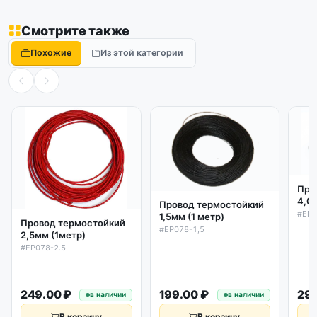
Смотрите также
Похожие
Из этой категории
Про
4,0
Провод термостойкий
#EP0
1,5мм (1 метр)
Провод термостойкий
#EP078-1,5
2,5мм (1метр)
#EP078-2.5
249.00 ₽
199.00 ₽
299
в наличии
в наличии
В корзину
В корзину