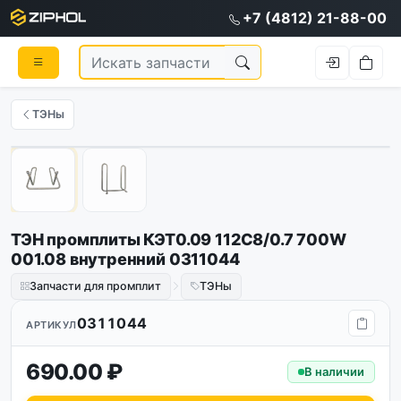
+7 (4812) 21-88-00
ТЭНы
1
/
2
ТЭН промплиты КЭТ0.09 112С8/0.7 700W
001.08 внутренний 0311044
Запчасти для промплит
ТЭНы
0311044
АРТИКУЛ
690.00 ₽
В наличии