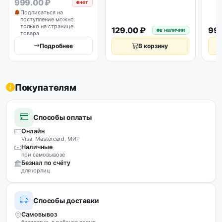
999.00 ₽
нет
Подписаться на
поступление можно
только на странице
129.00 ₽
99.
в наличии
товара
Подробнее
В корзину
Покупателям
Способы оплаты
Онлайн
Visa, Mastercard, МИР
Наличные
при самовывозе
Безнал по счёту
для юрлиц
Способы доставки
Самовывоз
бесплатно, в рабочее время