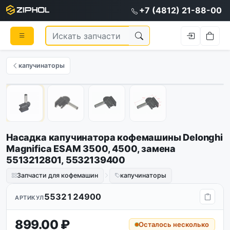
+7 (4812) 21-88-00
капучинаторы
1
/
4
Насадка капучинатора кофемашины Delonghi
Magnifica ESAM 3500, 4500, замена
5513212801, 5532139400
Запчасти для кофемашин
капучинаторы
5532124900
АРТИКУЛ
899.00 ₽
Осталось несколько