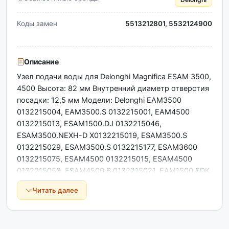
Коды замен
5513212801, 5532124900
Описание
Узел подачи воды для Delonghi Magnifica ESAM 3500,
4500 Высота: 82 мм Внутренний диаметр отверстия
посадки: 12,5 мм Модели: Delonghi EAM3500
0132215004, EAM3500.S 0132215001, EAM4500
0132215013, ESAM1500.DJ 0132215046,
ESAM3500.NEXH-D X0132215019, ESAM3500.S
0132215029, ESAM3500.S 0132215177, ESAM3600
0132215075, ESAM4500 0132215015, ESAM4500
0132215058, ESAM4500.B 0132215021, EAM1500.SDK
0132215020, EAM3500.S 0132215000, EAM4500
Читать далее
0132215010, ECA14500 0132215008, ESAM3500.N
0132215022, ESAM3500.S 0132215027, ESAM3500.S
0132215141, ESAM3600 0132215038, ESAM3650