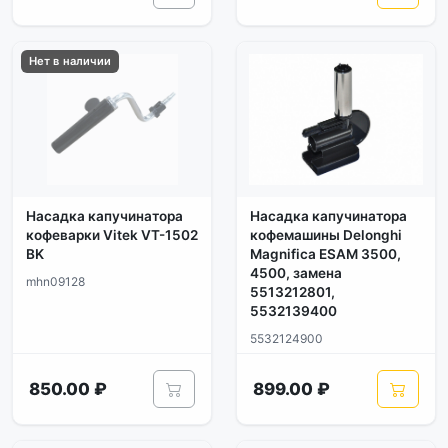
Нет в наличии
Насадка капучинатора
Насадка капучинатора
кофеварки Vitek VT-1502
кофемашины Delonghi
BK
Magnifica ESAM 3500,
4500, замена
mhn09128
5513212801,
5532139400
5532124900
850.00 ₽
899.00 ₽