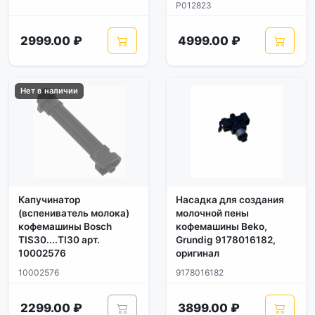
P012823
2999.00 ₽
4999.00 ₽
Нет в наличии
Капучинатор
Насадка для создания
(вспениватель молока)
молочной пены
кофемашины Bosch
кофемашины Beko,
TIS30....TI30 арт.
Grundig 9178016182,
10002576
оригинал
10002576
9178016182
2299.00 ₽
3899.00 ₽