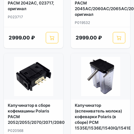
PACM 2042AC, 023717,
PACM
оригинал
2045AC/2060AC/2065AC/20
оригинал
P023717
P019532
2999.00 ₽
2999.00 ₽
Капучинатор в сборе
Капучинатор
кофемашины Polaris
(вспениватель молока)
PACM
кофеварки Polaris (в
2052/2055/2070/2071/2080
сборе) PCM
1535E/1536E/1540IQ/1541E
P020568