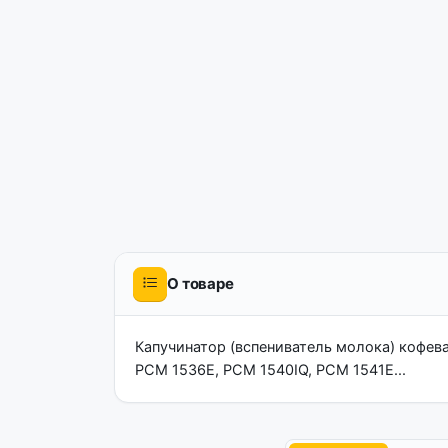
О товаре
Капучинатор (вспениватель молока) кофевар
PCM 1536E, PCM 1540IQ, PCM 1541E...