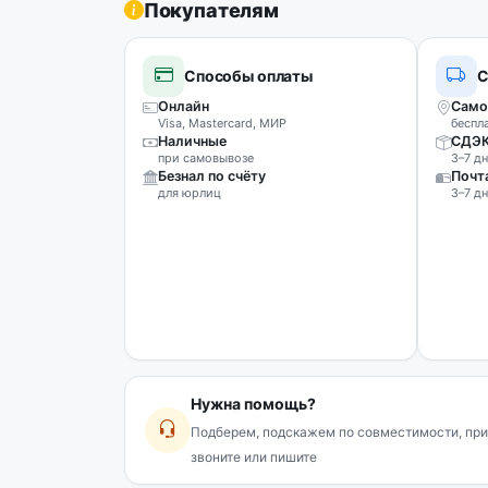
Покупателям
Способы оплаты
С
Онлайн
Само
Visa, Mastercard, МИР
беспл
Наличные
СДЭ
при самовывозе
3–7 дн
Безнал по счёту
Почт
для юрлиц
3–7 дн
Нужна помощь?
Подберем, подскажем по совместимости, при
звоните или пишите