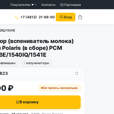
Покупателям
Контакты
Партнерам
Вход
+7 (4812)
21-88-00
0IQ/1541E
ор (вспениватель молока)
Polaris (в сборе) PCM
6E/1540IQ/1541E
кофемашин
капучинаторы
823
00 ₽
Осталось несколько
В корзину