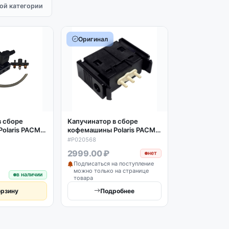
той категории
Оригинал
в сборе
Капучинатор в сборе
olaris PACM
кофемашины Polaris PACM
17, оригинал
2052/2055/2070/2071/208
#P020568
0
2999.00 ₽
нет
Подписаться на поступление
можно только на странице
в наличии
товара
орзину
Подробнее