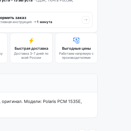
густа – 13 августа
· СДЭК, Почта России,
ормить заказ
тивная инструкция ·
~1 минута
Быстрая доставка
Выгодные цены
ку
Доставка 3–7 дней по
Работаем напрямую с
всей России
производителями
 оригинал. Модели: Polaris PCM 1535E,