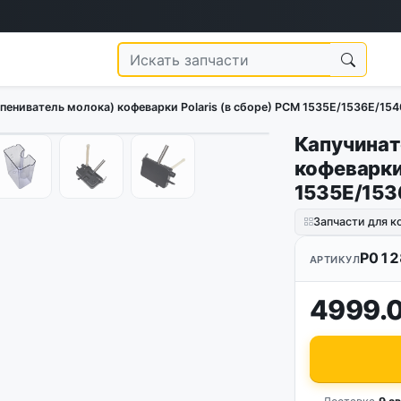
пениватель молока) кофеварки Polaris (в сборе) PCM 1535E/1536E/154
Капучинат
1
/
7
кофеварки 
1535E/153
Запчасти для 
P012
АРТИКУЛ
4999.