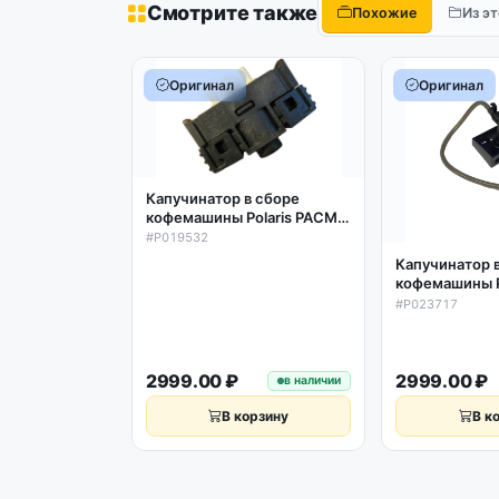
Смотрите также
Похожие
Из э
Оригинал
Оригинал
Капучинатор в сборе
кофемашины Polaris PACM
2045AC/2060AC/2065AC/2
#P019532
066AC/2085AC, оригинал
Капучинатор 
кофемашины P
2042AC, 0237
#P023717
2999.00 ₽
2999.00 ₽
в наличии
В корзину
В к