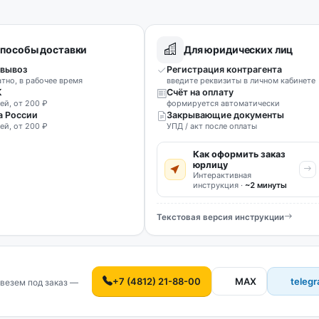
пособы доставки
Для юридических лиц
вывоз
Регистрация контрагента
атно, в рабочее время
введите реквизиты в личном кабинете
К
Счёт на оплату
ей, от 200 ₽
формируется автоматически
а России
Закрывающие документы
ей, от 200 ₽
УПД / акт после оплаты
Как оформить заказ
юрлицу
Интерактивная
инструкция ·
~2 минуты
Текстовая версия инструкции
+7 (4812) 21-88-00
MAX
teleg
везем под заказ —