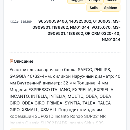
Solis
Spidem
Коды замен
96530059406, 140325062, 0106003, MS-
0909501, 1186862, NM01.044, VO.15.070, MS-
0909501, 1186862, OR ORM 0320- 40,
NM01044
Описание
Уплотнитель заварочного блока SAECO, PHILIPS,
GAGGIA 40*32*4мм, силикон Наружный диаметр: 40
мм Внутренний диаметр: 32 мм Толщина: 4 мм
Модели: ESPRESSO ITALIANO, EXPRELIA, EXPRELIA,
INCANTO, INTELIA, INTELIA, MOLTIO, ODEA, ODEA
GIRO, ODEA GIRO, PRIMEA, SYNTIA, TALEA, TALEA
GIRO, XSMALL, XSMALL Подходит к моделям
кофемашин SUP021D Incanto Rondo SUP021NR
Incanto Classic SUP021YADR Incanto Sirius SBS
SUP021YBDR Incanto de Luxe SUP021YD Incanto