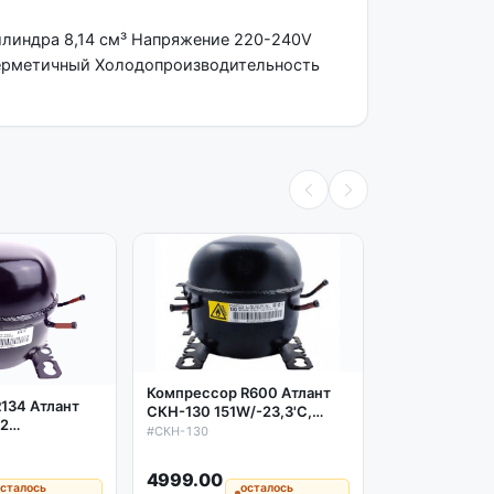
илиндра 8,14 см³ Напряжение 220-240V
герметичный Холодопроизводительность
Компрессор R600 Атлант
134 Атлант
Компрессор 
СКН-130 151W/-23,3'C,
02
СКН-150 168W
аналог СТВ-87
#СКН-130
аналог СТВ-1
#СКН-150
4999.00
5599.00
сталось
осталось