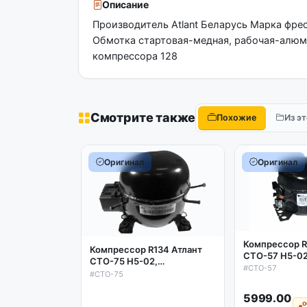
Описание
Производитель Atlant Беларусь Марка фре
Обмотка стартовая-медная, рабочая-алюм
компрессора 128
Смотрите также
Похожие
Из э
Оригинал
Оригинал
Компрессор R
Компрессор R134 Атлант
СТО-57 H5-0
СТО-75 H5-02,
153w/-23.3'C,
#СТО-57
209w/-23.3'C, аналог
#СТО-75
СКО-140
СКО-200 (реле Danfoss
021)
5999.00
о