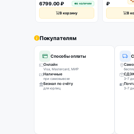
н
6799.00 ₽
₽
в наличии
В корзину
В к
Покупателям
Способы оплаты
С
Онлайн
Само
Visa, Mastercard, МИР
беспл
Наличные
СДЭ
при самовывозе
3–7 дн
Безнал по счёту
Почт
для юрлиц
3–7 дн