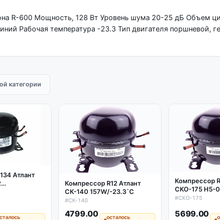
она R-600 Мощность, 128 Вт Уровень шума 20-25 дБ Объем ц
иний Рабочая температура -23.3 Тип двигателя поршневой, 
той категории
134 Атлант
Компрессор R
2
Компрессор R12 Атлант
СКО-175 H5-
 аналог
СК-140 157W/-23.3`C
182w/-23.3'C
#СКО-175
#СК-140
4799.00
5699.00
сталось
осталось
о