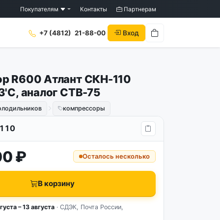
Покупателям
Контакты
Партнерам
Вход
+7 (4812)
21-88-00
р R600 Атлант СКН-110
3'C, аналог СТВ-75
холодильников
компрессоры
110
00 ₽
Осталось несколько
В корзину
густа – 13 августа
· СДЭК, Почта России,