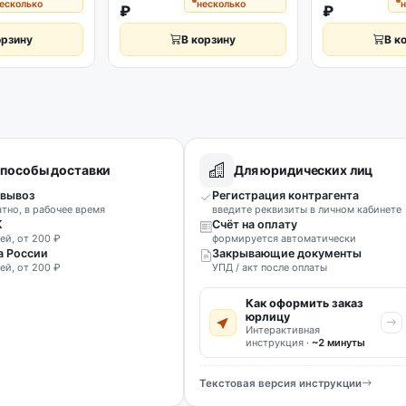
есколько
несколько
н
₽
₽
орзину
В корзину
В к
пособы доставки
Для юридических лиц
вывоз
Регистрация контрагента
атно, в рабочее время
введите реквизиты в личном кабинете
К
Счёт на оплату
ей, от 200 ₽
формируется автоматически
а России
Закрывающие документы
ей, от 200 ₽
УПД / акт после оплаты
Как оформить заказ
юрлицу
Интерактивная
инструкция ·
~2 минуты
Текстовая версия инструкции