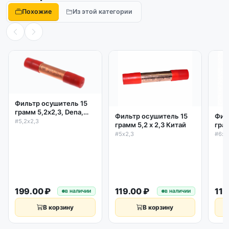
Похожие
Из этой категории
Фильтр осушитель 15
грамм 5,2х2,3, Dena,
Фильтр осушитель 15
Фил
Италия
#5,2х2,3
грамм 5,2 х 2,3 Китай
грам
#5х2,3
#6х2
199.00 ₽
119.00 ₽
119
в наличии
в наличии
В корзину
В корзину