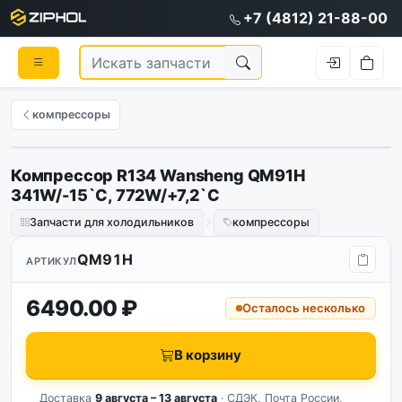
+7 (4812) 21-88-00
компрессоры
Компрессор R134 Wansheng QM91H
341W/-15`C, 772W/+7,2`C
Запчасти для холодильников
компрессоры
QM91H
АРТИКУЛ
6490.00 ₽
Осталось несколько
В корзину
Доставка
9 августа – 13 августа
· СДЭК, Почта России,