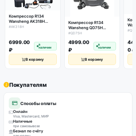
Компрессор R134
Ком
Wansheng AK318H
Компрессор R134
Wan
318W/-23.3`C
#AK318H
Wansheng QD75H
75W
#QD
180w/-23.3`C
#QD75H
6999.00
4999.00
44
в
в
наличии
наличии
₽
₽
0 ₽
В корзину
В корзину
Покупателям
Способы оплаты
Онлайн
Visa, Mastercard, МИР
Наличные
при самовывозе
Безнал по счёту
для юрлиц