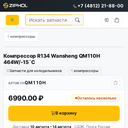
+7 (4812) 21-88-00
компрессоры
Компрессор R134 Wansheng QM110H
464W/-15`C
Запчасти для холодильников
компрессоры
QM110H
АРТИКУЛ
6990.00 ₽
Осталось несколько
В корзину
Доставка
10 августа – 14 августа
· СДЭК, Почта России,