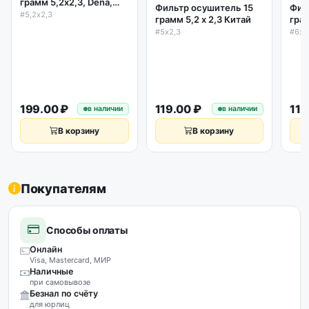
грамм 5,2х2,3, Dena,
Фильтр осушитель 15
Фил
Италия
#5,2х2,3
грамм 5,2 х 2,3 Китай
грам
#5х2,3
#6х2
199.00 ₽
119.00 ₽
119
в наличии
в наличии
В корзину
В корзину
Покупателям
Способы оплаты
Онлайн
Visa, Mastercard, МИР
Наличные
при самовывозе
Безнал по счёту
для юрлиц