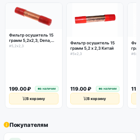
Фильтр осушитель 15
грамм 5,2х2,3, Dena,
Фильтр осушитель 15
Фил
Италия
#5,2х2,3
грамм 5,2 х 2,3 Китай
грам
#5х2,3
#6х2
199.00 ₽
119.00 ₽
119
в наличии
в наличии
В корзину
В корзину
Покупателям