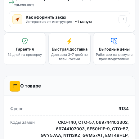
самовывоз
Как оформить заказ
Интерактивная инструкция ·
~1 минута
Гарантия
Быстрая доставка
Выгодные цены
14 дней на проверку
Доставка 3–7 дней по
Работаем напрямую с
всей России
производителями
О товаре
Фреон
R134
Коды замен
СКО-140, СТО-57, 069744103302,
69744107003, SE50H1F-9, СТО-57,
GVY57AA, N1113KZ, GVM57AT, EMT49HLP,