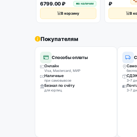
н
6799.00 ₽
₽
в наличии
В корзину
В к
Покупателям
Способы оплаты
С
Онлайн
Само
Visa, Mastercard, МИР
беспл
Наличные
СДЭ
при самовывозе
3–7 дн
Безнал по счёту
Почт
для юрлиц
3–7 дн