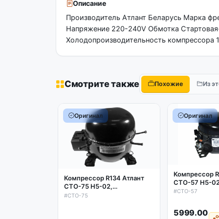
Описание
Производитель Атлант Беларусь Марка фр
Напряжение 220-240V Обмотка Стартовая-
Холодопроизводительность компрессора 1
Смотрите также
Похожие
Из э
Оригинал
Оригинал
Компрессор R
Компрессор R134 Атлант
СТО-57 H5-0
СТО-75 H5-02,
153w/-23.3'C,
#СТО-57
209w/-23.3'C, аналог
#СТО-75
СКО-140
СКО-200 (реле Danfoss
021)
5999.00
о