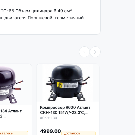
СТО-65 Объем цилиндра 6,49 см³
ип двигателя Поршневой, герметичный
Компрессор R600 Атлант
134 Атлант
Компрессор 
СКН-130 151W/-23,3'C,
02
СКН-150 168W
аналог СТВ-87
#СКН-130
аналог СТВ-1
#СКН-150
4999.00
5599.00
сталось
осталось