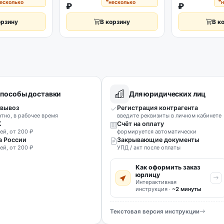
есколько
несколько
н
₽
₽
орзину
В корзину
В к
пособы доставки
Для юридических лиц
вывоз
Регистрация контрагента
атно, в рабочее время
введите реквизиты в личном кабинете
К
Счёт на оплату
ей, от 200 ₽
формируется автоматически
а России
Закрывающие документы
ей, от 200 ₽
УПД / акт после оплаты
Как оформить заказ
юрлицу
Интерактивная
инструкция ·
~2 минуты
Текстовая версия инструкции