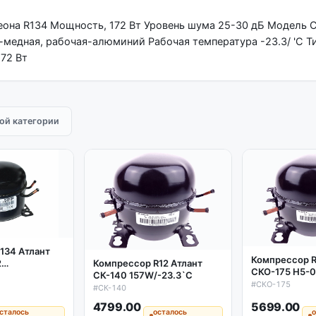
еона R134 Мощность, 172 Вт Уровень шума 25-30 дБ Модель 
медная, рабочая-алюминий Рабочая температура -23.3/ 'C Т
72 Вт
той категории
134 Атлант
Компрессор R
2
Компрессор R12 Атлант
СКО-175 H5-
 аналог
СК-140 157W/-23.3`C
182w/-23.3'C
#СКО-175
#СК-140
4799.00
5699.00
сталось
осталось
о