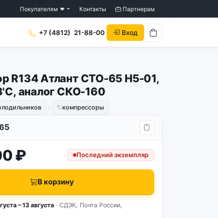
Покупателям
Контакты
Партнерам
Вход
+7 (4812)
21-88-00
р R134 Атлант СТО-65 Н5-01,
3'C, аналог СКО-160
холодильников
компрессоры
65
00 ₽
Последний экземпляр
В корзину
густа – 13 августа
· СДЭК, Почта России,