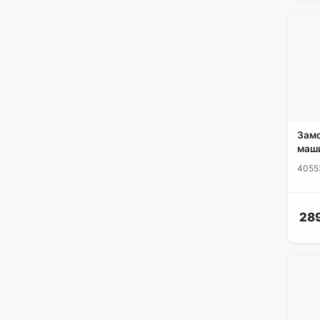
Замо
маши
4055
28