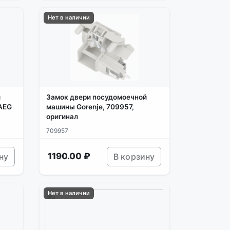
Нет в наличии
й
Замок двери посудомоечной
 AEG
машины Gorenje, 709957,
оригинал
709957
1190.00 ₽
ну
В корзину
Нет в наличии