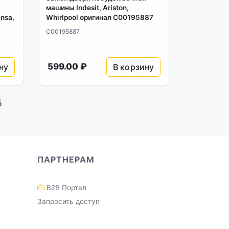
машины Indesit, Ariston,
ansa,
Whirlpool оригинал C00195887
C00195887
599.00 ₽
ну
В корзину
5
ПАРТНЕРАМ
B2B Портал
Запросить доступ