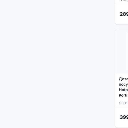
28
Доз
пос
Hotpo
Kort
C001
39