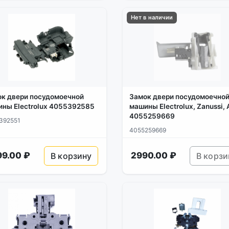
Нет в наличии
к двери посудомоечной
Замок двери посудомоечно
ны Electrolux 4055392585
машины Electrolux, Zanussi,
4055259669
392551
4055259669
99.00 ₽
2990.00 ₽
В корзину
В корзи