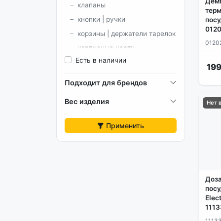
Дем
клапаны
терм
кнопки | ручки
посу
012
корзины | держатели тарелок
0120
корпусные части
Есть в наличии
модули и платы
199
патрубки
Подходит для брендов
разбрызгиватели |
Вес изделия
импеллеры | подвод воды
Нет 
фильтры
Применить
химия
шланги
Доз
пос
Elec
1113
1113