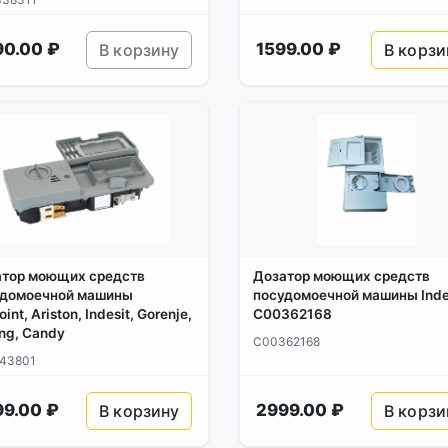
90.00 ₽
1599.00 ₽
В корзину
В корзи
атор моющих средств
Дозатор моющих средств
удомоечной машины
посудомоечной машины Inde
int, Ariston, Indesit, Gorenje,
C00362168
ing, Candy
C00362168
43801
99.00 ₽
2999.00 ₽
В корзину
В корзи