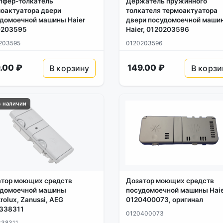
пфер-толкатель
Держатель пружинного
оактуатора двери
толкателя термоактуатора
домоечной машины Haier
двери посудомоечной маши
0203595
Haier, 0120203596
203595
0120203596
.00 ₽
149.00 ₽
В корзину
В корзи
в наличии
атор моющих средств
Дозатор моющих средств
удомоечной машины
посудомоечной машины Hai
trolux, Zanussi, AEG
0120400073, оригинал
338311
0120400073
338311