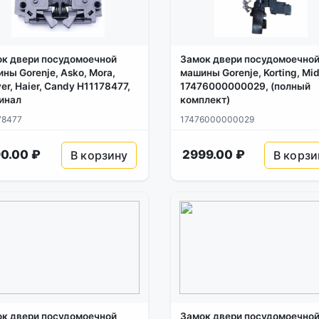
к двери посудомоечной
Замок двери посудомоечно
ны Gorenje, Asko, Mora,
машины Gorenje, Korting, Mi
er, Haier, Candy H11178477,
17476000000029, (полный
инал
комплект)
78477
17476000000029
0.00 ₽
2999.00 ₽
В корзину
В корзи
к двери посудомоечной
Замок двери посудомоечно