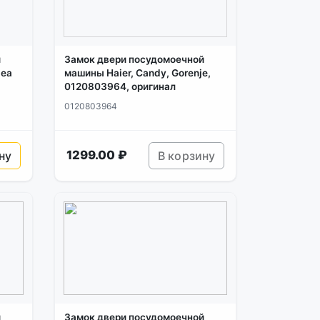
й
Замок двери посудомоечной
dea
машины Haier, Candy, Gorenje,
0120803964, оригинал
0120803964
1299.00 ₽
ну
В корзину
й
Замок двери посудомоечной