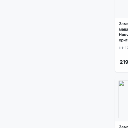
Замо
маши
Hoov
ориг
H111
219
Замо