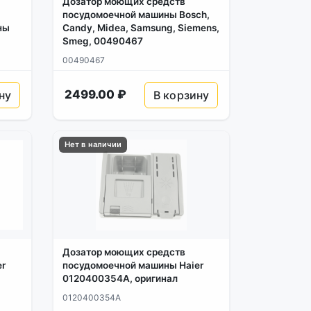
Дозатор моющих средств
посудомоечной машины Bosch,
ны
Candy, Midea, Samsung, Siemens,
Smeg, 00490467
00490467
2499.00 ₽
ну
В корзину
Нет в наличии
Дозатор моющих средств
er
посудомоечной машины Haier
0120400354A, оригинал
0120400354A