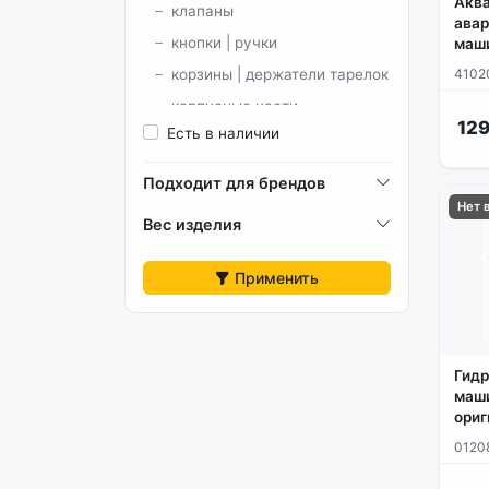
Аква
клапаны
авар
кнопки | ручки
маш
4102
корзины | держатели тарелок
корпусные части
129
Есть в наличии
модули и платы
патрубки
Подходит для брендов
разбрызгиватели |
Нет 
Вес изделия
импеллеры | подвод воды
фильтры
Применить
химия
шланги
Гидр
маши
ориг
0120