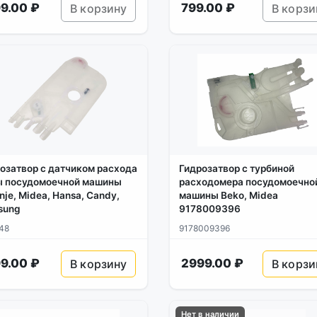
9.00 ₽
799.00 ₽
В корзину
В корзи
озатвор с датчиком расхода
Гидрозатвор с турбиной
ы посудомоечной машины
расходомера посудомоечно
nje, Midea, Hansa, Candy,
машины Beko, Midea
sung
9178009396
48
9178009396
9.00 ₽
2999.00 ₽
В корзину
В корзи
Нет в наличии