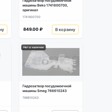
Гидрозатвор посудомоечной
машины Beko 1741600700,
оригинал
1741600700
849.00 ₽
ну
В корзину
Нет в наличии
Гидрозатвор посудомоечной
,
машины Smeg 766610243
766610243