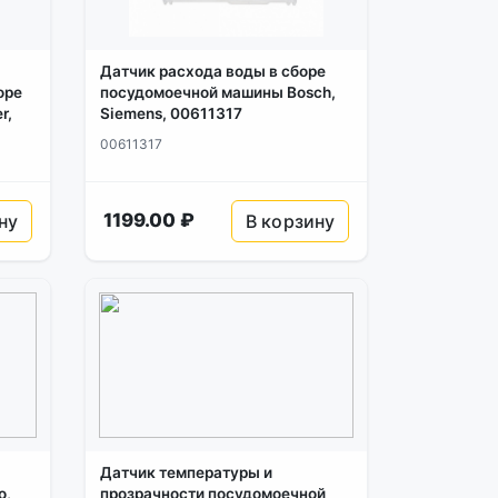
Датчик расхода воды в сборе
оре
посудомоечной машины Bosch,
r,
Siemens, 00611317
00611317
1199.00 ₽
ну
В корзину
Датчик температуры и
o,
прозрачности посудомоечной