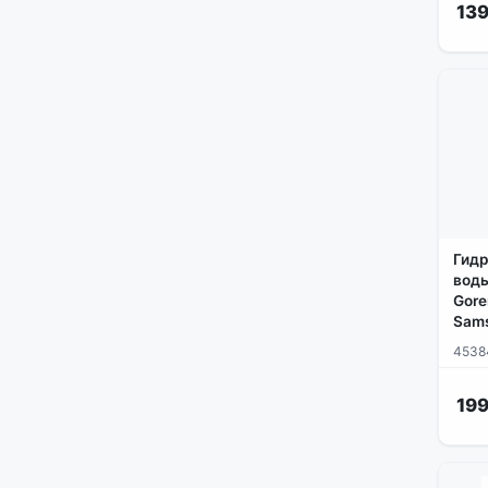
139
Гидр
вод
Gore
Sam
4538
199