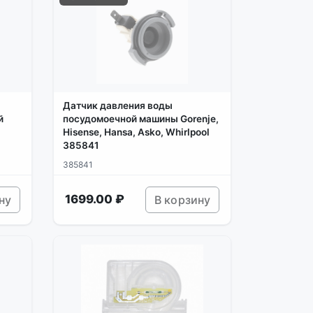
Датчик давления воды
й
посудомоечной машины Gorenje,
Hisense, Hansa, Asko, Whirlpool
385841
385841
1699.00 ₽
ну
В корзину