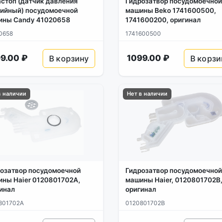
стоп (датчик давления
Гидрозатвор посудомоечной
ийный) посудомоечной
машины Beko 1741600500,
ины Candy 41020658
1741600200, оригинал
0658
1741600500
9.00 ₽
1099.00 ₽
В корзину
В корзи
в наличии
Нет в наличии
озатвор посудомоечной
Гидрозатвор посудомоечной
ны Haier 0120801702A,
машины Haier, 0120801702B
инал
оригинал
801702A
0120801702B