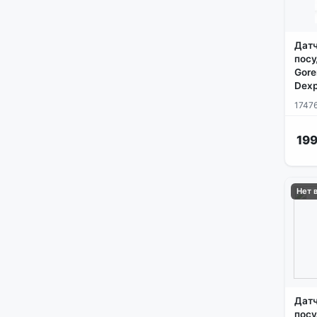
Датч
посу
Gore
Dexp
1747
199
Нет 
Датч
посу