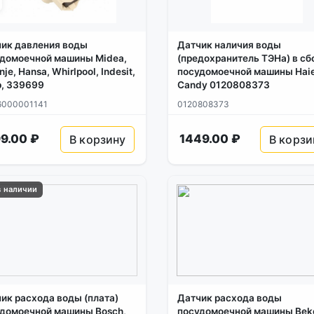
ик давления воды
Датчик наличия воды
домоечной машины Midea,
(предохранитель ТЭНа) в сб
nje, Hansa, Whirlpool, Indesit,
посудомоечной машины Haie
, 339699
Candy 0120808373
6000001141
0120808373
9.00 ₽
1449.00 ₽
В корзину
В корзи
в наличии
ик расхода воды (плата)
Датчик расхода воды
домоечной машины Bosch,
посудомоечной машины Bek