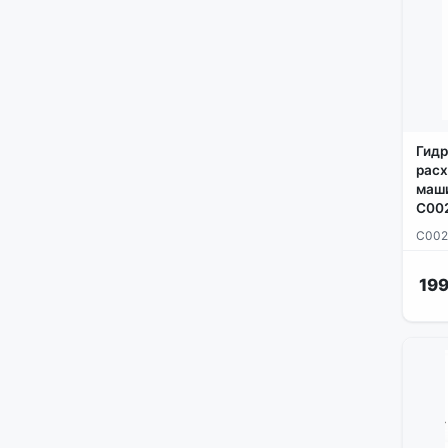
Гидр
расх
маши
C00
C002
199