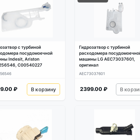
озатвор с турбиной
Гидрозатвор с турбиной
одомера посудомоечной
расходомера посудомоечно
ны Indesit, Ariston
машины LG AEC73037601,
256546, C00540227
оригинал
56546
AEC73037601
9.00 ₽
2399.00 ₽
В корзину
В корзи