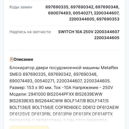
Коды замен
697690335, 697690342, 697690348,
690074493, 00540271, 2200344607,
2200344605, 697690353
Надпись на запчасти
SWITCH 10A 250V 2200344607
2200344605
Описание
Блокиратор двери посудомоечной машины Metalflex
SMEG 697690335, 697690342, 697690348,
690074493, 00540271, 2200344607, 2200344605.
Размер: 153 х 90 мм. Ток -10A Напряжение - 250V
Модели: 2941000 BIS2044PFXX BIS2639EWW
BIS2639EXS BIS2644CWW BOLF147/B BOLF147/S
BOLT136/E BOLT156/E COFRDI60EC DD612 DF612AEW
DF612SVE DF613PBL DF613PW DF613PX DF614PTX
DFD6132X-2 DFD6133WH-2 DW-221S DW6QSSA
DW7QSWSA DW7QSXSA DW88SG DW8QSDXSA