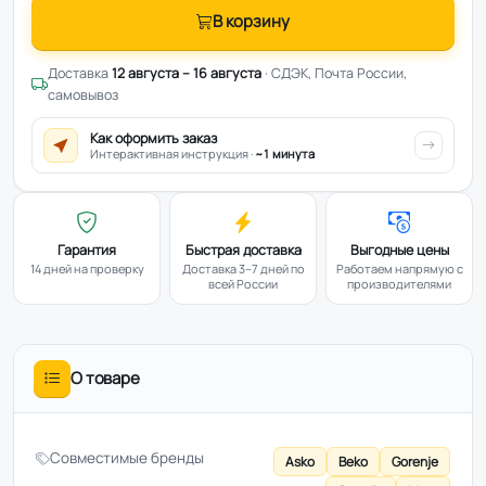
В корзину
Доставка
12 августа – 16 августа
· СДЭК, Почта России,
самовывоз
Как оформить заказ
Интерактивная инструкция ·
~1 минута
Гарантия
Быстрая доставка
Выгодные цены
14 дней на проверку
Доставка 3–7 дней по
Работаем напрямую с
всей России
производителями
О товаре
Совместимые бренды
Asko
Beko
Gorenje