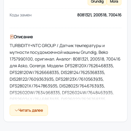
Grundig
Mora
Коды замен
8081321, 200518, 700416
Описание
TURBIDITY+NTC GROUP / Датчик температуры и
мутности посудомоечной машины Grundig, Beko
1757990100, оригинал. Аналог: 8081321, 200518, 700416
для Asko, Gorenje. Модели: DFS28120X/7626468335,
DFS28120W/7626668335, DIS28124/7625368335,
DIS28122/7609363935, DFS28123X/7610563935,
DFS28021X/7647863935, DIS28023/7646763935,
DFS26020W/7634968335, DFS26024W/7648463935,
DFS26024X/7646863935, DIS26022/7626768335,
DIS26021/7634068335, DIS26021/7647163935,
Читать далее
DIS26012/7635068335, D243UK, D3130DK, D3132AU,
D3132SE, D3132XLAU, D3135NO, D3137DK, D3140DK,
D3142CE, D3145DK, D3152AU, D3152EU, D3152JP,