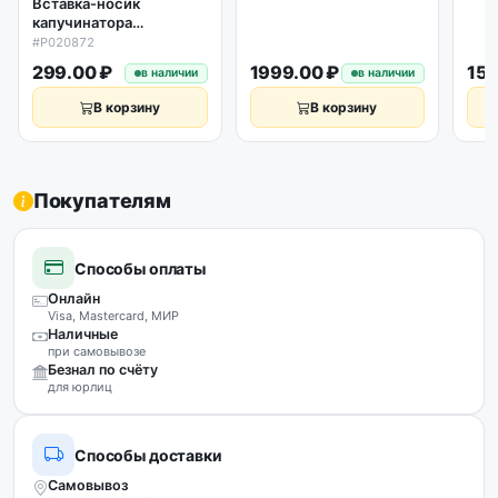
Вставка-носик
капучинатора
кофемашины Polaris
#P020872
020872 PACM
299.00 ₽
1999.00 ₽
159
в наличии
в наличии
2055AC/2080AC
В корзину
В корзину
Покупателям
Способы оплаты
Онлайн
Visa, Mastercard, МИР
Наличные
при самовывозе
Безнал по счёту
для юрлиц
Способы доставки
Самовывоз