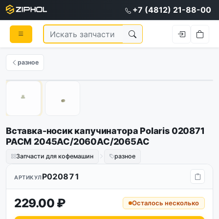
+7 (4812) 21-88-00
разное
Оригинал
1
/
2
Вставка-носик капучинатора Polaris 020871
PACM 2045AC/2060AC/2065AC
Запчасти для кофемашин
разное
P020871
АРТИКУЛ
229.00 ₽
Осталось несколько