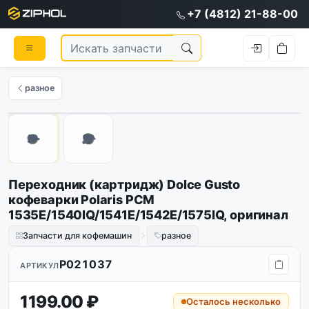
+7 (4812) 21-88-00
разное
Оригинал
1
/
2
Переходник (картридж) Dolce Gusto
кофеварки Polaris PCM
1535E/1540IQ/1541E/1542E/1575IQ, оригинал
Запчасти для кофемашин
разное
P021037
АРТИКУЛ
1199.00 ₽
Осталось несколько