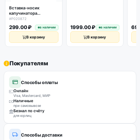
Вставка-носик
капучинатора
кофемашины Polaris
#P020872
020872 PACM
299.00 ₽
1999.00 ₽
699
в наличии
в наличии
2055AC/2080AC
В корзину
В корзину
Покупателям
Способы оплаты
Онлайн
Visa, Mastercard, МИР
Наличные
при самовывозе
Безнал по счёту
для юрлиц
Способы доставки