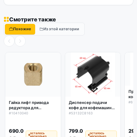
Смотрите также
Похожие
Из этой категории
Пру
коф
коф
#61
Гайка лифт привода
Диспенсер подачи
Bar,
редуктора для
кофе для кофемашины
кофемашин DeLonghi
DeLonghi серии
#10410040
#53132C8163
ESAM/ECAM/EAM
EAM/ESAM Caffe Corso,
Caffe Venezia,
Magnifica.
690.0
799.0
29
осталось
осталось
несколько
несколько