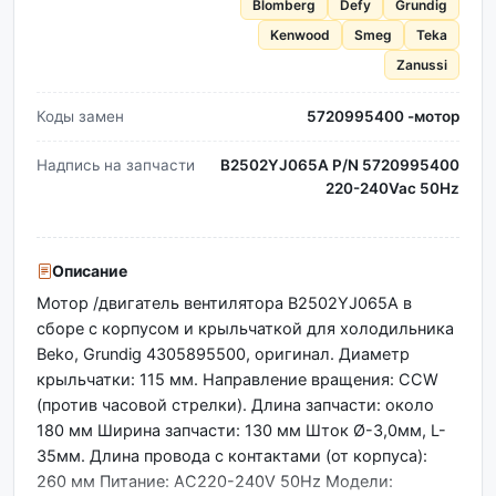
Blomberg
Defy
Grundig
Kenwood
Smeg
Teka
Zanussi
Коды замен
5720995400 -мотор
Надпись на запчасти
B2502YJ065A P/N 5720995400
220-240Vac 50Hz
Описание
Мотор /двигатель вентилятора B2502YJ065A в
сборе с корпусом и крыльчаткой для холодильника
Beko, Grundig 4305895500, оригинал. Диаметр
крыльчатки: 115 мм. Направление вращения: CCW
(против часовой стрелки). Длина запчасти: около
180 мм Ширина запчасти: 130 мм Шток Ø-3,0мм, L-
35мм. Длина провода с контактами (от корпуса):
260 мм Питание: AC220-240V 50Hz Модели: