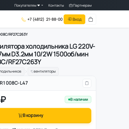
Покупателям
Контакты
Партнерам
Вход
+7 (4812)
21-88-00
1008C/RF27C263Y
илятора холодильника LG 220V-
47мм D3.2мм 10/2W 1500об/мин
8C/RF27C263Y
олодильников
вентиляторы
R1008C-L47
 ₽
В наличии
В корзину