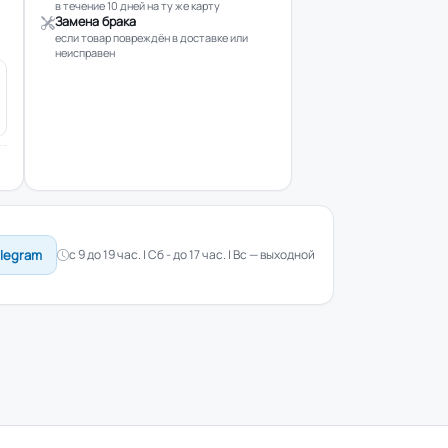
в течение 10 дней на ту же карту
Замена брака
если товар повреждён в доставке или
неисправен
elegram
с 9 до 19 час. | Сб - до 17 час. | Вс — выходной