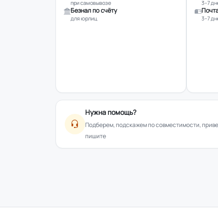
при самовывозе
3–7 дн
Безнал по счёту
Почта
для юрлиц
3–7 дн
Нужна помощь?
Подберем, подскажем по совместимости, привез
пишите