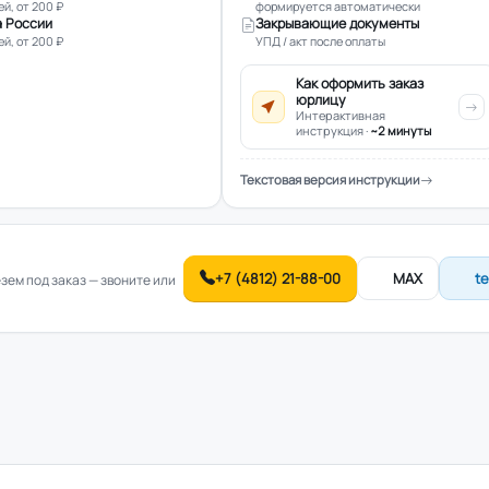
ей, от 200 ₽
формируется автоматически
 России
Закрывающие документы
ей, от 200 ₽
УПД / акт после оплаты
Как оформить заказ
юрлицу
Интерактивная
инструкция ·
~2 минуты
Текстовая версия инструкции
+7 (4812) 21-88-00
MAX
t
ем под заказ — звоните или