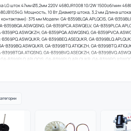
а LG шток 47мм Ø3,2мм 220V 4680JR1008 10/2W 1500об/мин 4680
80JB1034G. Мощность, 10 Вт Диаметр штока, 3,2 мм Длина штока
 контактами): 375 мм Модели: GA-B359BLQA.APLQCIS, GA-B359BL
A-B359BQA.ASWQSNG, GA-B359PCA.ASWQELV, GA-B359PLCA.APLQS
A-B359PQ.ASWQKZH, GA-B359PQA.ASWQSNG, GA-B359PVCA.ASWQ
-B369PQ.ASWQUKR, GA-B399BEQ.ASEQUKR, GA-B399BLQ.APLQUKR
GA-B399BQ.ASWQUKR, GA-B399BTQ.ATIQKZH, GA-B399BTQ.ATIQUKR
GA-B399BTQA.ATIQSNG, GA-B399BVQ.ASEQKZH, GA-B399BVQ.ASW
GA-B399PLQ.APLQCIS, GA-B399PLQ.APLQUKR, GA-B399PQ.ASWQC
A-B
категории