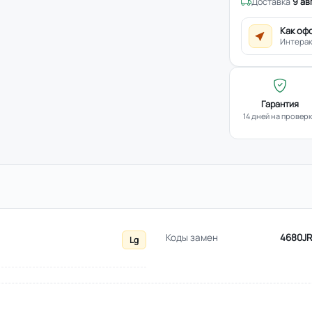
Доставка
9 ав
Как оф
Интерак
Гарантия
14 дней на провер
Коды замен
4680JR
Lg