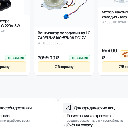
Мотор вентил
холодильника
ятора
4680JB1026B
#4680JB1026B
LG 220V-8W,
2мм
L40
Вентилятор холодильника LG
Z40E12MS1A0-57K06 DC12V
1A, EAU63503706, аналог
#EAU63503706
999.00
ос
не
2099.00 ₽
₽
в наличии
в наличии
орзину
В корзину
В к
пособы доставки
Для юридических лиц
вывоз
Регистрация контрагента
тно, в рабочее время
введите реквизиты в личном кабинете
Счёт на оплату