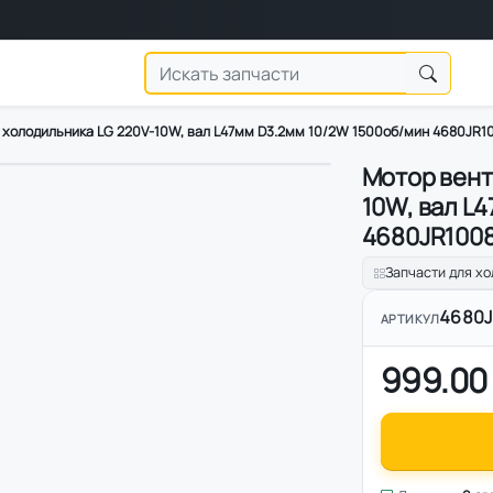
 холодильника LG 220V-10W, вал L47мм D3.2мм 10/2W 1500об/мин 4680JR
Мотор вент
10W, вал L
4680JR100
Запчасти для х
4680J
АРТИКУЛ
999.00