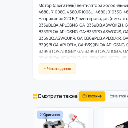
Мотор (двигатель) вентилятора холодильник
4680JR1008C, 4680JR1008U, 4680JB1035C, 46
Напряжение 220 В Длина проводов (вместе с
B359BLQA.APLQSNG, GA-B359BQ.ASWQKZH, G
B359PLQA.APLQSNG, GA-B359PQ.ASWQCIS, G
B369BQ.ASWQUKR, GA-B369PLQ.APLQUKR, GA
B399BLQA.APLQELV, GA-B399BLQA.APLQSNG, 
B399BTQA.ATIQEBY, GA-B399BTQA.ATIQELV, 
B399BVQA.ASWQSNG, GA-B399PEQ.ASEQUKR, 
B399PQ.ASWQUKR, GA-B399PVQ.ASWQCIS, G
Читать далее
Смотрите также
Похожие
Из этой 
Оригинал