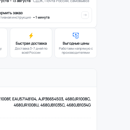
густа – 13 августа
· СДЭК, Почта России, самовывоз
ормить заказ
тивная инструкция ·
~1 минута
Быстрая доставка
Выгодные цены
ку
Доставка 3–7 дней по
Работаем напрямую с
всей России
производителями
1008F, EAU57148104, AJP36654503, 4680JR1008C,
4680JR1008U, 4680JB1035C, 4680JB1034G