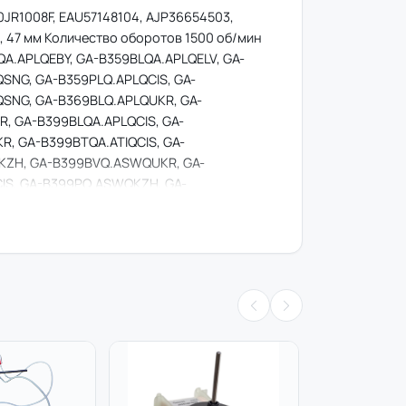
JR1008F, EAU57148104, AJP36654503,
, 47 мм Количество оборотов 1500 об/мин
QA.APLQEBY, GA-B359BLQA.APLQELV, GA-
NG, GA-B359PLQ.APLQCIS, GA-
SNG, GA-B369BLQ.APLQUKR, GA-
, GA-B399BLQA.APLQCIS, GA-
, GA-B399BTQA.ATIQCIS, GA-
QKZH, GA-B399BVQ.ASWQUKR, GA-
IS, GA-B399PQ.ASWQKZH, GA-