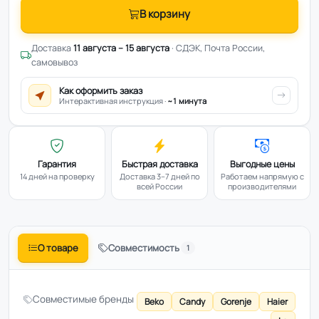
В корзину
Доставка
11 августа – 15 августа
· СДЭК, Почта России,
самовывоз
Как оформить заказ
Интерактивная инструкция ·
~1 минута
Гарантия
Быстрая доставка
Выгодные цены
14 дней на проверку
Доставка 3–7 дней по
Работаем напрямую с
всей России
производителями
О товаре
Совместимость
1
Совместимые бренды
Beko
Candy
Gorenje
Haier