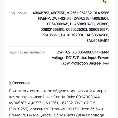
Lg
Коды замен
49045783, 49073311, V12361, 967882, DLA 5985
HAEH-1, ZWF-02-3.5 (ZWF0235) 49053504,
0064000945, DLA5985HACC, V13860,
006021668810, 0060225203, 0060836571,
RDA056S11, EAU61762901, EAU60694508,
EAU60694514
Надпись на запчасти
ZWF-02-3.5 0064000944 Rated
Voltage: DC13V Rated Input-Power:
3.3W Protection Degree: IP44
Описание
Двигатель вентилятора обдува морозильной камеры
для холодильника Haier, Candy, Beko 0064000944,
49045783, 49073311, V12361, 967882, ZWF-02-3.5
(ZWF0235), оригинал. Питание: DC 13V Шток Ø3,3мм
Длина: 76 мм Мощность 3,3 W (Ватт) Длина провода